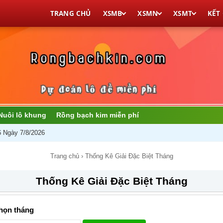
TRANG CHỦ
XSMB
XSMN
XSMT
KẾT
Nuôi lô khung
Rồng bạch kim miễn phí
6 Ngày 7/8/2026
Trang chủ
›
Thống Kê Giải Đặc Biệt Tháng
Thống Kê Giải Đặc Biệt Tháng
họn tháng