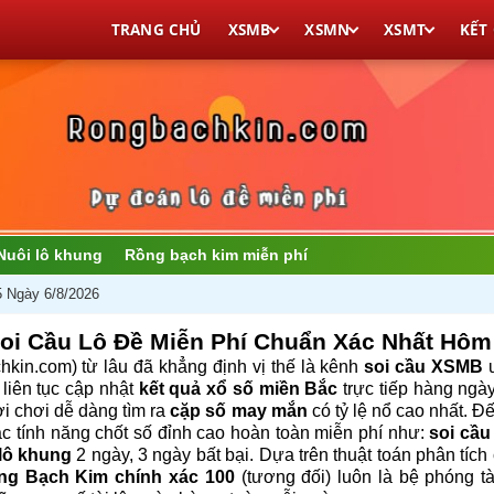
TRANG CHỦ
XSMB
XSMN
XSMT
KẾT
Nuôi lô khung
Rồng bạch kim miễn phí
5 Ngày 6/8/2026
oi Cầu Lô Đề Miễn Phí Chuẩn Xác Nhất Hôm
kin.com) từ lâu đã khẳng định vị thế là kênh
soi cầu XSMB
u
 liên tục cập nhật
kết quả xổ số miền Bắc
trực tiếp hàng ngà
ời chơi dễ dàng tìm ra
cặp số may mắn
có tỷ lệ nổ cao nhất. Đ
c tính năng chốt số đỉnh cao hoàn toàn miễn phí như:
soi cầu
lô khung
2 ngày, 3 ngày bất bại. Dựa trên thuật toán phân tích
ng Bạch Kim chính xác 100
(tương đối) luôn là bệ phóng tà