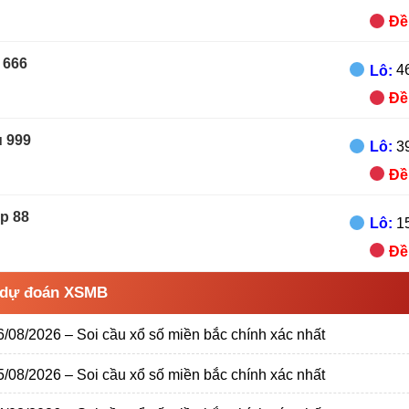
Đề
 666
Lô:
4
Đề
u 999
Lô:
3
Đề
p 88
Lô:
1
Đề
m dự đoán XSMB
08/2026 – Soi cầu xổ số miền bắc chính xác nhất
08/2026 – Soi cầu xổ số miền bắc chính xác nhất