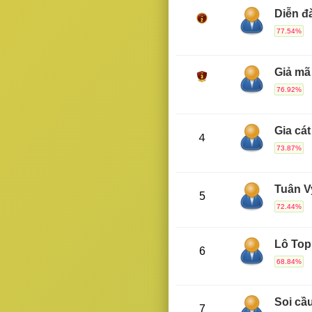
Diễn đ
77.54%
Giả mã
76.92%
Gia cá
４
73.87%
Tuân V
5
72.44%
Lô Top
6
68.84%
Soi cầ
7