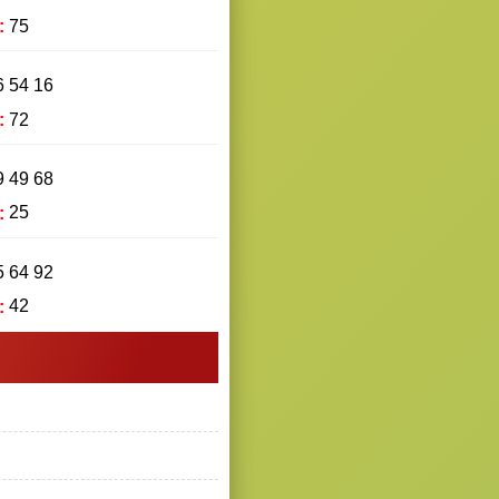
:
75
6 54 16
:
72
9 49 68
:
25
5 64 92
:
42