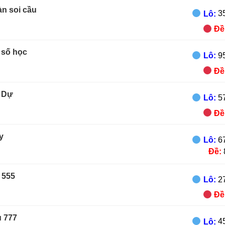
àn soi cầu
Lô:
3
Đề
 số học
Lô:
9
Đề
t Dự
Lô:
5
Đề
y
Lô:
6
Đề:
 555
Lô:
2
Đề
u 777
Lô:
4