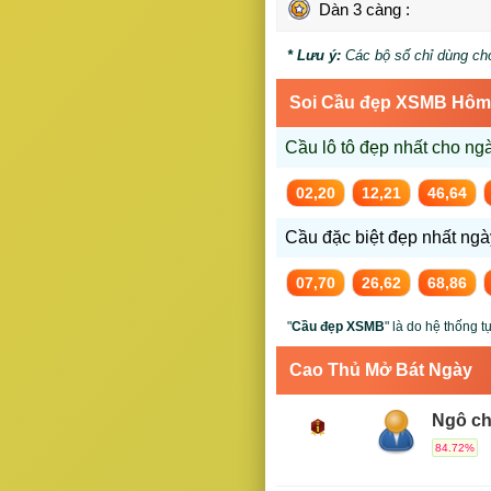
Dàn 3 càng :
* Lưu ý:
Các bộ số chỉ dùng cho
Soi Cầu đẹp XSMB Hôm
Cầu lô tô đẹp nhất cho ng
02,20
12,21
46,64
Cầu đặc biệt đẹp nhất ngà
07,70
26,62
68,86
"
Cầu đẹp XSMB
" là do hệ thống t
Cao Thủ Mở Bát Ngày
Ngô ch
84.72%