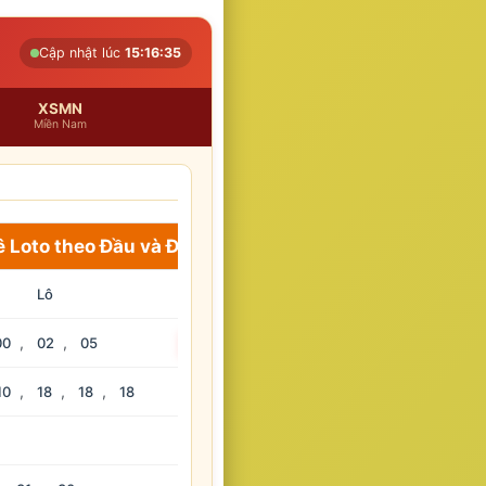
Cập nhật lúc
15:16:35
XSMN
Miền Nam
 Loto theo Đầu và Đuôi (ngày 2026-08-05)
Lô
Đuôi
Lô
,
,
,
,
,
00
02
05
0
60
10
00
30
,
,
,
,
,
,
,
10
18
18
18
1
41
11
31
61
91
,
,
2
52
42
02