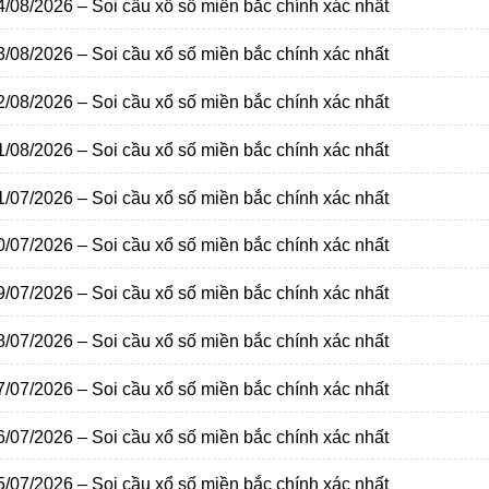
08/2026 – Soi cầu xổ số miền bắc chính xác nhất
08/2026 – Soi cầu xổ số miền bắc chính xác nhất
08/2026 – Soi cầu xổ số miền bắc chính xác nhất
08/2026 – Soi cầu xổ số miền bắc chính xác nhất
07/2026 – Soi cầu xổ số miền bắc chính xác nhất
07/2026 – Soi cầu xổ số miền bắc chính xác nhất
07/2026 – Soi cầu xổ số miền bắc chính xác nhất
07/2026 – Soi cầu xổ số miền bắc chính xác nhất
07/2026 – Soi cầu xổ số miền bắc chính xác nhất
07/2026 – Soi cầu xổ số miền bắc chính xác nhất
07/2026 – Soi cầu xổ số miền bắc chính xác nhất