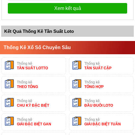
Xem kết quả
Kết Quả Thống Kê Tần Suất Loto
Thống Kê Xổ Số Chuyên Sâu
Thống kê
Thống kê
TẦN SUẤT LOTTO
TẦN SUẤT CẶP
Thống kê
Thống kê
THEO TỔNG
TỔNG HỢP
Thống kê
Thống kê
CHU KỲ ĐẶC BIỆT
ĐẦU ĐUÔI LOTO
Thống kê
Thống kê
GIẢI ĐẶC BIỆT GAN
GIẢI ĐẶC BIỆT TUẦN