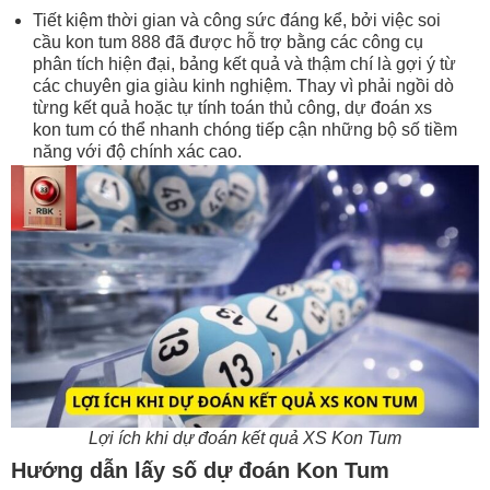
Tiết kiệm thời gian và công sức đáng kể, bởi việc soi
cầu kon tum 888 đã được hỗ trợ bằng các công cụ
phân tích hiện đại, bảng kết quả và thậm chí là gợi ý từ
các chuyên gia giàu kinh nghiệm. Thay vì phải ngồi dò
từng kết quả hoặc tự tính toán thủ công, dự đoán xs
kon tum có thể nhanh chóng tiếp cận những bộ số tiềm
năng với độ chính xác cao.
Lợi ích khi dự đoán kết quả XS Kon Tum
Hướng dẫn lấy số dự đoán Kon Tum