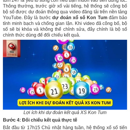
tum 247 là yếu tố sống còn nếu bạn muốn vào tiền đúng lúc.
Thông thường, trước giờ xổ vài tiếng, hệ thống sẽ công bố
bộ số được dự đoán thông qua video đăng tải trên nền tảng
YouTube. Đây là bước
dự đoán xổ số Kon Tum
đảm bảo
tính minh bạch và chống gian lận. Khi video đã công bố, bộ
số sẽ bị khóa và không thể chỉnh sửa, đây chính là bộ số
chính thức dùng để đối chiếu kết quả.
Lợi ích khi dự đoán kết quả XS Kon Tum
Bước 4: Đối chiếu kết quả thực tế
Bắt đầu từ 17h15 Chủ nhật hàng tuần, hệ thống xổ số tiến