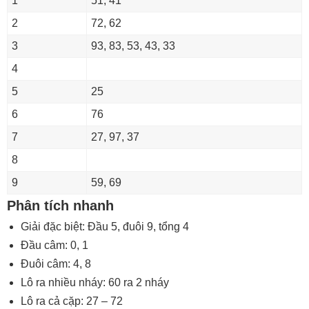
1
51, 41
2
72, 62
3
93, 83, 53, 43, 33
4
5
25
6
76
7
27, 97, 37
8
9
59, 69
Phân tích nhanh
Giải đặc biệt: Đầu 5, đuôi 9, tổng 4
Đầu câm: 0, 1
Đuôi câm: 4, 8
Lô ra nhiều nháy: 60 ra 2 nháy
Lô ra cả cặp: 27 – 72