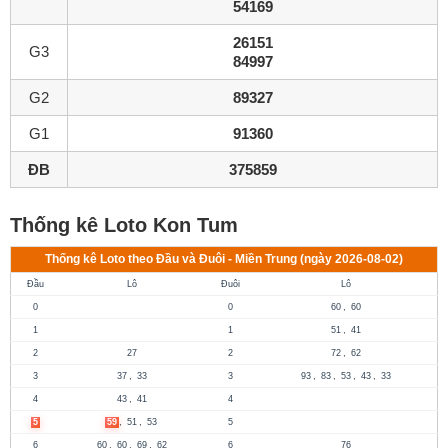
54169
26151
G3
84997
G2
89327
G1
91360
ĐB
375859
Thống kê Loto Kon Tum
Thống kê Loto theo Đầu và Đuôi - Miền Trung (ngày 2026-08-02)
Đầu
Lô
Đuôi
Lô
,
0
0
60
60
,
1
1
51
41
,
2
27
2
72
62
,
,
,
,
,
3
37
33
3
93
83
53
43
33
,
4
43
41
4
,
,
5
59
51
53
5
,
,
,
6
60
60
69
62
6
76