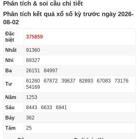
Phân tích & soi cầu chi tiết
Phân tích kết quả xổ số kỳ trước ngày 2026-
08-02
Đặc
375859
biệt
Nhất
91360
Nhì
89327
Ba
26151 84997
61260 67872 39637 82893 67083 73176
Tư
54169
Năm
1253
Sáu
8443 6633 6941
Bảy
362
Tám
25