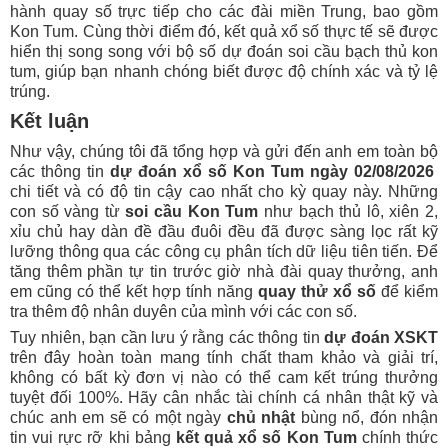
hành quay số trực tiếp cho các đài miền Trung, bao gồm
Kon Tum. Cùng thời điểm đó, kết quả xổ số thực tế sẽ được
hiển thị song song với bộ số dự đoán soi cầu bạch thủ kon
tum, giúp bạn nhanh chóng biết được độ chính xác và tỷ lệ
trúng.
Kết luận
Như vậy, chúng tôi đã tổng hợp và gửi đến anh em toàn bộ
các thông tin
dự đoán xổ số Kon Tum ngày 02/08/2026
chi tiết và có độ tin cậy cao nhất cho kỳ quay này. Những
con số vàng từ
soi cầu Kon Tum
như bạch thủ lô, xiên 2,
xỉu chủ hay dàn đề đầu đuôi đều đã được sàng lọc rất kỹ
lưỡng thông qua các công cụ phân tích dữ liệu tiên tiến. Để
tăng thêm phần tự tin trước giờ nhà đài quay thưởng, anh
em cũng có thể kết hợp tính năng
quay thử xổ số
để kiểm
tra thêm độ nhân duyên của mình với các con số.
Tuy nhiên, bạn cần lưu ý rằng các thông tin
dự đoán XSKT
trên đây hoàn toàn mang tính chất tham khảo và giải trí,
không có bất kỳ đơn vị nào có thể cam kết trúng thưởng
tuyệt đối 100%. Hãy cân nhắc tài chính cá nhân thật kỹ và
chúc anh em sẽ có một ngày
chủ nhật
bùng nổ, đón nhận
tin vui rực rỡ khi bảng
kết quả xổ số Kon Tum
chính thức