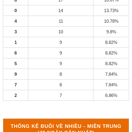
0
14
13.73%
4
11
10.78%
3
10
9.8%
1
9
8.82%
6
9
8.82%
5
9
8.82%
9
8
7.84%
7
8
7.84%
2
7
6.86%
THỐNG KÊ ĐUÔI VỀ NHIỀU - MIỀN TRUNG