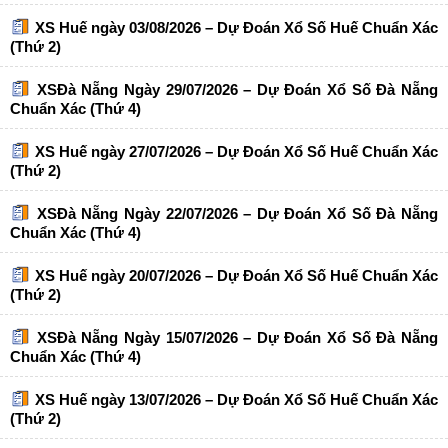
XS Huế ngày 03/08/2026 – Dự Đoán Xổ Số Huế Chuẩn Xác
(Thứ 2)
XSĐà Nẵng Ngày 29/07/2026 – Dự Đoán Xổ Số Đà Nẵng
Chuẩn Xác (Thứ 4)
XS Huế ngày 27/07/2026 – Dự Đoán Xổ Số Huế Chuẩn Xác
(Thứ 2)
XSĐà Nẵng Ngày 22/07/2026 – Dự Đoán Xổ Số Đà Nẵng
Chuẩn Xác (Thứ 4)
XS Huế ngày 20/07/2026 – Dự Đoán Xổ Số Huế Chuẩn Xác
(Thứ 2)
XSĐà Nẵng Ngày 15/07/2026 – Dự Đoán Xổ Số Đà Nẵng
Chuẩn Xác (Thứ 4)
XS Huế ngày 13/07/2026 – Dự Đoán Xổ Số Huế Chuẩn Xác
(Thứ 2)