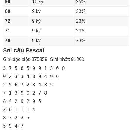
90
10 kỳ
25%
80
9 kỳ
23%
72
9 kỳ
23%
71
9 kỳ
23%
78
9 kỳ
23%
Soi cầu Pascal
Giải đặc biệt: 375859. Giải nhất: 91360
3 7 5 8 5 9 9 1 3 6 0
0 2 3 3 4 8 0 4 9 6
2 5 6 7 2 8 4 3 5
7 1 3 9 0 2 7 8
8 4 2 9 2 9 5
2 6 1 1 1 4
8 7 2 2 5
5 9 4 7