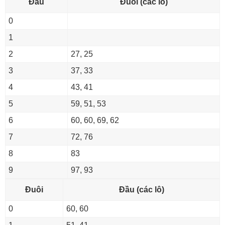
Đầu
Đuôi (các lô)
0
1
2
27, 25
3
37, 33
4
43, 41
5
59, 51, 53
6
60, 60, 69, 62
7
72, 76
8
83
9
97, 93
Đuôi
Đầu (các lô)
0
60, 60