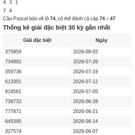
4 3 1
7 4
Cầu Pascal báo về lô
74
, có thể đánh cả cặp
74 – 47
Thống kê giải đặc biệt 30 kỳ gần nhất
Giải đặc biệt
Ngày
375859
2026-08-02
734892
2026-07-26
359736
2026-07-19
613301
2026-07-12
818561
2026-07-05
738732
2026-06-28
777871
2026-06-21
645395
2026-06-14
327574
2026-06-07