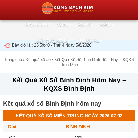
RỒNG BẠCH KIM
Soi cầu miễn phí chuẩn xác
TRANG CHỦ
XSMB
XSMN
XSMT
KẾT QUẢ XS3M
THỐNG KÊ
Bây giờ là :
23:59:41 - Thứ 4 Ngày 5/8/2026
Trang chủ
›
Kết quả xổ số
›
Kết Quả Xổ Số Bình Định Hôm Nay – KQXS
Bình Định
Kết Quả Xổ Số Bình Định Hôm Nay –
KQXS Bình Định
Kết quả xổ số Bình Định hôm nay
KẾT QUẢ XỔ SỐ MIỀN TRUNG NGÀY 2026-07-02
Giải
BÌNH ĐỊNH
G7
412