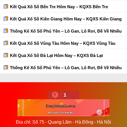
Kết Quả Xổ Số Bến Tre Hôm Nay – KQXS Bến Tre
Kết Quả Xổ Số Kiên Giang Hôm Nay – KQXS Kiên Giang
Thống Kê Xổ Số Phú Yên – Lô Gan, Lô Rơi, Đề Về Nhiều
Kết Quả Xổ Số Vũng Tàu Hôm Nay – KQXS Vũng Tàu
Kết Quả Xổ Số Đà Lạt Hôm Nay – KQXS Đà Lạt
Thống Kê Xổ Số Phú Yên – Lô Gan, Lô Rơi, Đề Về Nhiều
1
Địa chỉ: Số 75 - Quang Lãm - Hà Đông - Hà Nội