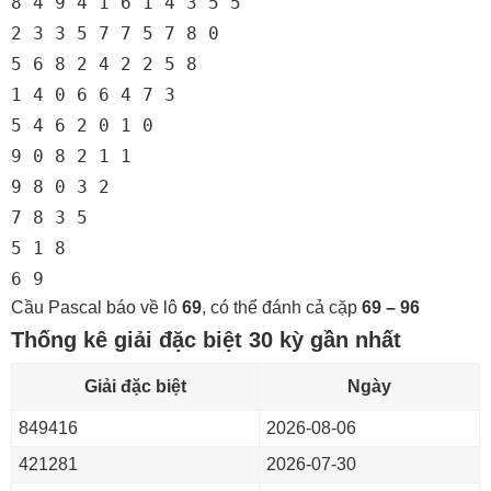
8 4 9 4 1 6 1 4 3 5 5
2 3 3 5 7 7 5 7 8 0
5 6 8 2 4 2 2 5 8
1 4 0 6 6 4 7 3
5 4 6 2 0 1 0
9 0 8 2 1 1
9 8 0 3 2
7 8 3 5
5 1 8
6 9
Cầu Pascal báo về lô
69
, có thể đánh cả cặp
69 – 96
Thống kê giải đặc biệt 30 kỳ gần nhất
Giải đặc biệt
Ngày
849416
2026-08-06
421281
2026-07-30