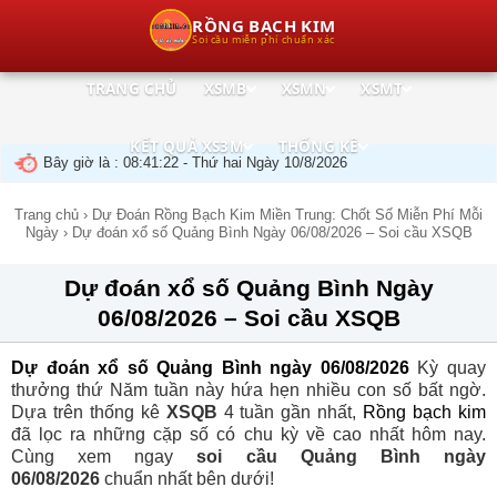
RỒNG BẠCH KIM
Soi cầu miễn phí chuẩn xác
TRANG CHỦ
XSMB
XSMN
XSMT
KẾT QUẢ XS3M
THỐNG KÊ
Bây giờ là :
08:41:24 - Thứ hai Ngày 10/8/2026
Trang chủ
›
Dự Đoán Rồng Bạch Kim Miền Trung: Chốt Số Miễn Phí Mỗi
Ngày
›
Dự đoán xổ số Quảng Bình Ngày 06/08/2026 – Soi cầu XSQB
Dự đoán xổ số Quảng Bình Ngày
06/08/2026 – Soi cầu XSQB
Dự đoán xổ số Quảng Bình ngày 06/08/2026
Kỳ quay
thưởng thứ Năm tuần này hứa hẹn nhiều con số bất ngờ.
Dựa trên thống kê
XSQB
4 tuần gần nhất,
Rồng bạch kim
đã lọc ra những cặp số có chu kỳ về cao nhất hôm nay.
Cùng xem ngay
soi cầu Quảng Bình ngày
06/08/2026
chuẩn nhất bên dưới!