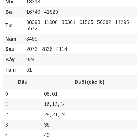
Nhì
18313
Ba
16740 41829
38393 11008 35301 61565 56382 14295
Tư
55721
Năm
8469
Sáu
2073 2836 4114
Bảy
924
Tám
61
Đầu
Đuôi (các lô)
0
08, 01
1
16, 13, 14
2
29, 21, 24
3
36
4
40