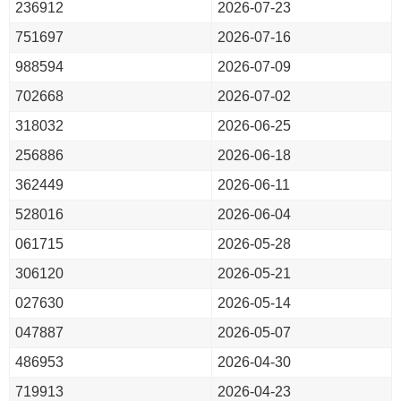
236912
2026-07-23
751697
2026-07-16
988594
2026-07-09
702668
2026-07-02
318032
2026-06-25
256886
2026-06-18
362449
2026-06-11
528016
2026-06-04
061715
2026-05-28
306120
2026-05-21
027630
2026-05-14
047887
2026-05-07
486953
2026-04-30
719913
2026-04-23