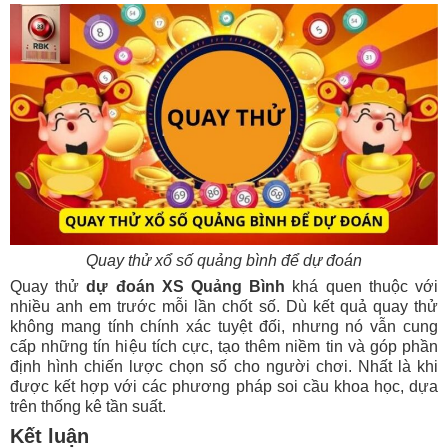
Quay thử xổ số quảng bình để dự đoán
Quay thử
dự đoán XS Quảng Bình
khá quen thuộc với
nhiều anh em trước mỗi lần chốt số. Dù kết quả quay thử
không mang tính chính xác tuyệt đối, nhưng nó vẫn cung
cấp những tín hiệu tích cực, tạo thêm niềm tin và góp phần
định hình chiến lược chọn số cho người chơi. Nhất là khi
được kết hợp với các phương pháp soi cầu khoa học, dựa
trên thống kê tần suất.
Kết luận