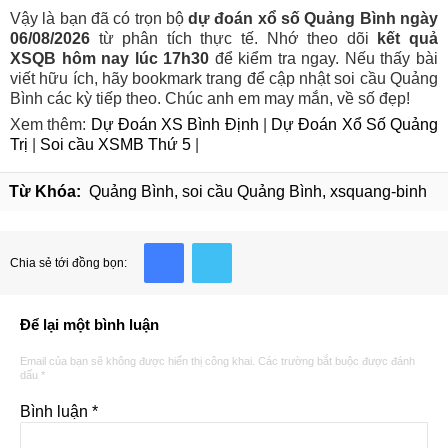
Vậy là bạn đã có trọn bộ
dự đoán xổ số Quảng Bình ngày
06/08/2026
từ phân tích thực tế. Nhớ theo dõi
kết quả
XSQB hôm nay lúc 17h30
để kiểm tra ngay. Nếu thấy bài
viết hữu ích, hãy bookmark trang để cập nhật soi cầu Quảng
Bình các kỳ tiếp theo. Chúc anh em may mắn, về số đẹp!
Xem thêm:
Dự Đoán XS Bình Định
|
Dự Đoán Xổ Số Quảng
Trị
|
Soi cầu XSMB Thứ 5
|
Từ Khóa:
Quảng Bình
,
soi cầu Quảng Bình
,
xsquang-binh
Facebook
Twitter
Chia sẻ tới đồng bọn:
Để lại một bình luận
Email của bạn sẽ không được hiển thị công khai.
Các trường bắt buộc được đánh
dấu
*
Bình luận
*