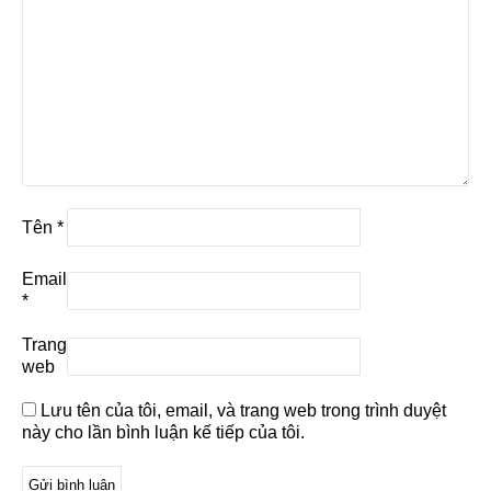
Tên
*
Email
*
Trang
web
Lưu tên của tôi, email, và trang web trong trình duyệt
này cho lần bình luận kế tiếp của tôi.