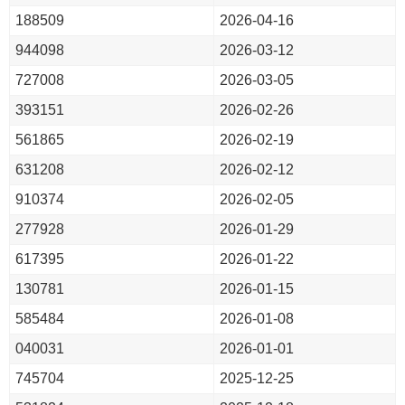
188509
2026-04-16
944098
2026-03-12
727008
2026-03-05
393151
2026-02-26
561865
2026-02-19
631208
2026-02-12
910374
2026-02-05
277928
2026-01-29
617395
2026-01-22
130781
2026-01-15
585484
2026-01-08
040031
2026-01-01
745704
2025-12-25