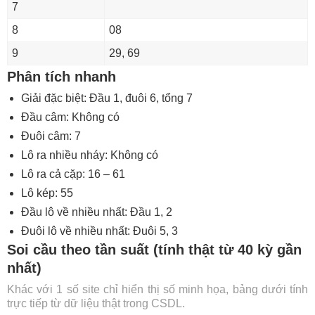
7
8
08
9
29, 69
Phân tích nhanh
Giải đặc biệt: Đầu 1, đuôi 6, tổng 7
Đầu câm: Không có
Đuôi câm: 7
Lô ra nhiều nháy: Không có
Lô ra cả cặp: 16 – 61
Lô kép: 55
Đầu lô về nhiều nhất: Đầu 1, 2
Đuôi lô về nhiều nhất: Đuôi 5, 3
Soi cầu theo tần suất (tính thật từ 40 kỳ gần
nhất)
Khác với 1 số site chỉ hiển thị số minh họa, bảng dưới tính
trực tiếp từ dữ liệu thật trong CSDL.