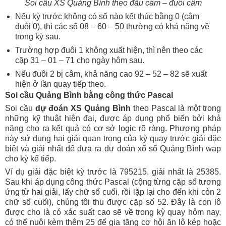
Soi cầu XS Quảng Bình theo đầu câm – đuôi câm
Nếu kỳ trước không có số nào kết thúc bằng 0 (câm
đuôi 0), thì các số 08 – 60 – 50 thường có khả năng về
trong kỳ sau.
Trường hợp đuôi 1 không xuất hiện, thì nên theo các
cặp 31 – 01 – 71 cho ngày hôm sau.
Nếu đuôi 2 bị câm, khả năng cao 92 – 52 – 82 sẽ xuất
hiện ở lần quay tiếp theo.
Soi cầu Quảng Bình bằng công thức Pascal
Soi cầu
dự đoán XS Quảng Bình
theo Pascal là một trong
những kỹ thuật hiện đại, được áp dụng phổ biến bởi khả
năng cho ra kết quả có cơ sở logic rõ ràng. Phương pháp
này sử dụng hai giải quan trọng của kỳ quay trước giải đặc
biệt và giải nhất để đưa ra dự đoán xổ số Quảng Bình wap
cho kỳ kế tiếp.
Ví dụ giải đặc biệt kỳ trước là 795215, giải nhất là 25385.
Sau khi áp dụng công thức Pascal (cộng từng cặp số tương
ứng từ hai giải, lấy chữ số cuối, rồi lặp lại cho đến khi còn 2
chữ số cuối), chúng tôi thu được cặp số 52. Đây là con lô
được cho là có xác suất cao sẽ về trong kỳ quay hôm nay,
có thể nuôi kèm thêm 25 để gia tăng cơ hội ăn lô kép hoặc