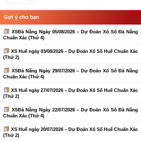
Gợi ý cho bạn
XSĐà Nẵng Ngày 05/08/2026 – Dự Đoán Xổ Số Đà Nẵng
Chuẩn Xác (Thứ 4)
XS Huế ngày 03/08/2026 – Dự Đoán Xổ Số Huế Chuẩn Xác
(Thứ 2)
XSĐà Nẵng Ngày 29/07/2026 – Dự Đoán Xổ Số Đà Nẵng
Chuẩn Xác (Thứ 4)
XS Huế ngày 27/07/2026 – Dự Đoán Xổ Số Huế Chuẩn Xác
(Thứ 2)
XSĐà Nẵng Ngày 22/07/2026 – Dự Đoán Xổ Số Đà Nẵng
Chuẩn Xác (Thứ 4)
XS Huế ngày 20/07/2026 – Dự Đoán Xổ Số Huế Chuẩn Xác
(Thứ 2)