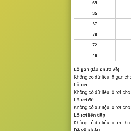
69
35
37
78
72
46
Lô gan (lâu chưa về)
Không có dữ liệu lô gan ch
Lô rơi
Không có dữ liệu lô rơi ch
Lô rơi đề
Không có dữ liệu lô rơi ch
Lô rơi liên tiếp
Không có dữ liệu lô rơi ch
Đề về nhiều