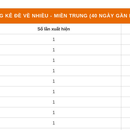
 KÊ ĐỀ VỀ NHIỀU - MIỀN TRUNG (40 NGÀY GẦN
Số lần xuất hiện
1
1
1
1
1
1
1
1
1