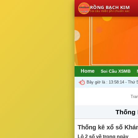
RỒNG BẠCH KIM
Soi cầu miễn phí chuẩn xác
Home
Soi Cầu XSMB
Bây giờ là :
13:58:15 - Thứ 
Tra
Thống 
Thống kê xổ số Khá
Lô 2 số về trong ngày