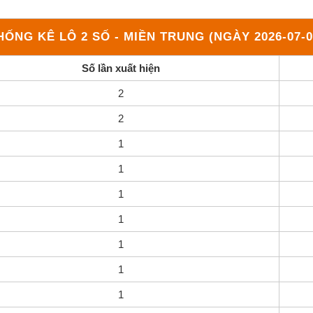
HỐNG KÊ LÔ 2 SỐ - MIỀN TRUNG (NGÀY 2026-07-0
Số lần xuất hiện
2
2
1
1
1
1
1
1
1