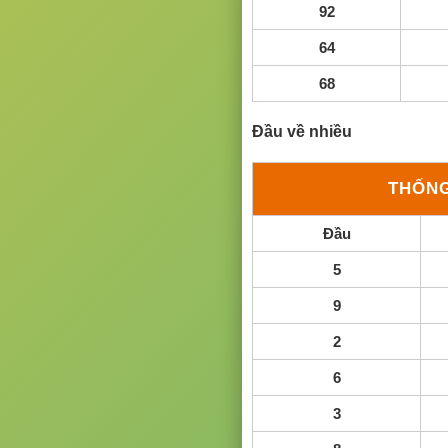
92
64
68
Đầu về nhiều
THỐNG
Đầu
5
9
2
6
3