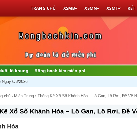
TRANG CHỦ
XSMB
XSMN
XSMT
KẾT
Nuôi lô khung
Rồng bạch kim miễn phí
5 Ngày 6/8/2026
ng chủ
›
Miền Trung
›
Thống Kê Xổ Số Khánh Hòa – Lô Gan, Lô Rơi, Đề Về N
Kê Xổ Số Khánh Hòa – Lô Gan, Lô Rơi, Đề V
nh Hòa