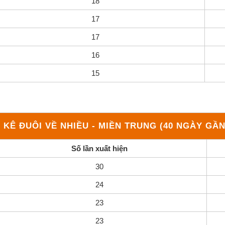
18
17
17
16
15
KÊ ĐUÔI VỀ NHIỀU - MIỀN TRUNG (40 NGÀY GẦN
Số lần xuất hiện
30
24
23
23