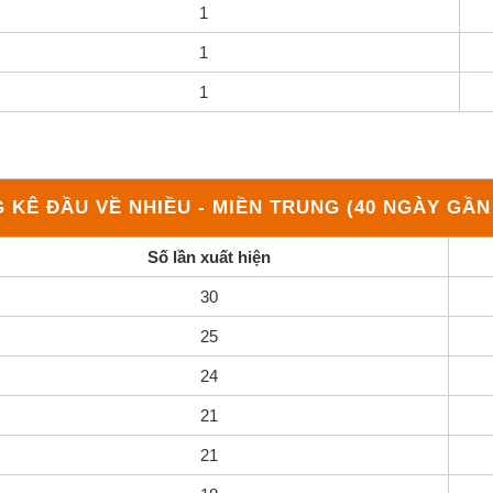
1
1
1
 KÊ ĐẦU VỀ NHIỀU - MIỀN TRUNG (40 NGÀY GẦN
Số lần xuất hiện
30
25
24
21
21