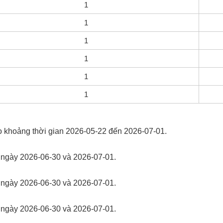
1
1
1
1
1
1
o khoảng thời gian 2026-05-22 đến 2026-07-01.
o ngày 2026-06-30 và 2026-07-01.
o ngày 2026-06-30 và 2026-07-01.
o ngày 2026-06-30 và 2026-07-01.