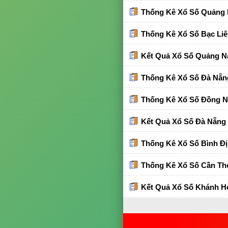
Thống Kê Xổ Số Quảng N
Thống Kê Xổ Số Bạc Liê
Kết Quả Xổ Số Quảng 
Thống Kê Xổ Số Đà Nẵng
Thống Kê Xổ Số Đồng Na
Kết Quả Xổ Số Đà Nẵng
Thống Kê Xổ Số Bình Đị
Thống Kê Xổ Số Cần Thơ
Kết Quả Xổ Số Khánh 