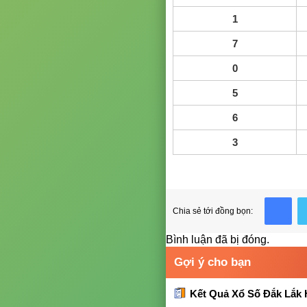
1
7
0
5
6
3
Face
Chia sẻ tới đồng bọn:
Bình luận đã bị đóng.
Gợi ý cho bạn
Kết Quả Xổ Số Đắk Lắk