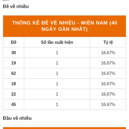
Đề về nhiều
THỐNG KÊ ĐỀ VỀ NHIỀU - MIỀN NAM (40
NGÀY GẦN NHẤT)
Đề
Số lần xuất hiện
Tỷ lệ
30
1
16.67%
19
1
16.67%
62
1
16.67%
18
1
16.67%
22
1
16.67%
45
1
16.67%
Đầu về nhiều