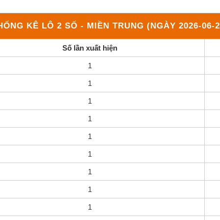
HỐNG KÊ LÔ 2 SỐ - MIỀN TRUNG (NGÀY 2026-06-2
Số lần xuất hiện
1
1
1
1
1
1
1
1
1