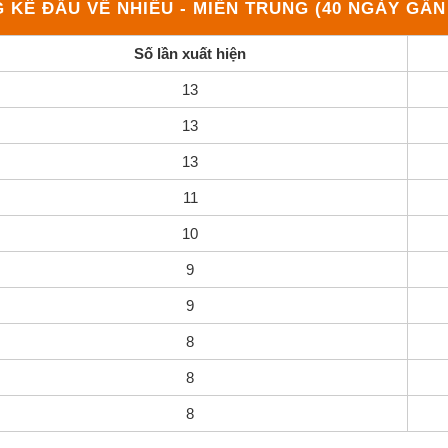
 KÊ ĐẦU VỀ NHIỀU - MIỀN TRUNG (40 NGÀY GẦN
Số lần xuất hiện
13
13
13
11
10
9
9
8
8
8