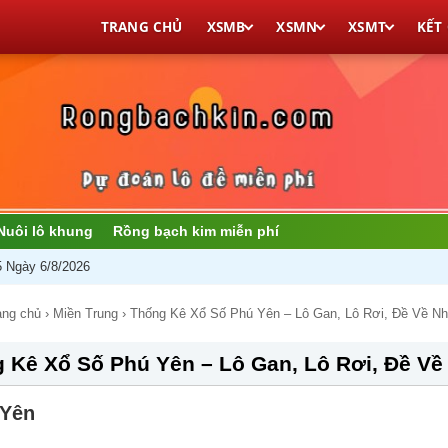
TRANG CHỦ
XSMB
XSMN
XSMT
KẾT
Nuôi lô khung
Rồng bạch kim miễn phí
5 Ngày 6/8/2026
ang chủ
›
Miền Trung
›
Thống Kê Xổ Số Phú Yên – Lô Gan, Lô Rơi, Đề Về Nh
 Kê Xổ Số Phú Yên – Lô Gan, Lô Rơi, Đề Về
 Yên