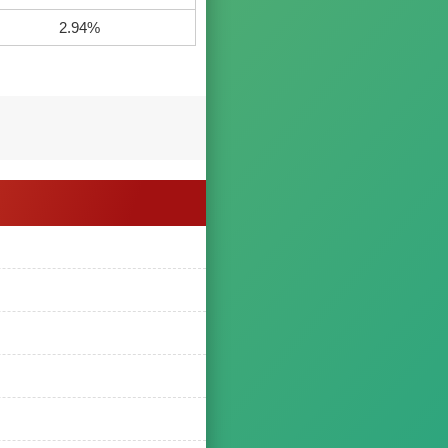
2.94%