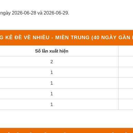
o ngày 2026-06-28 và 2026-06-29.
 KÊ ĐỀ VỀ NHIỀU - MIỀN TRUNG (40 NGÀY GẦN
Số lần xuất hiện
2
1
1
1
1