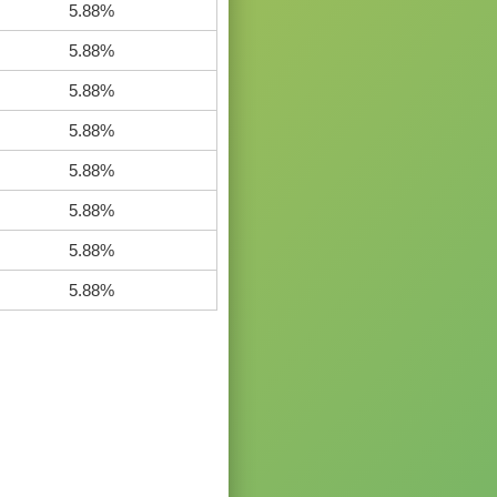
5.88%
5.88%
5.88%
5.88%
5.88%
5.88%
5.88%
5.88%