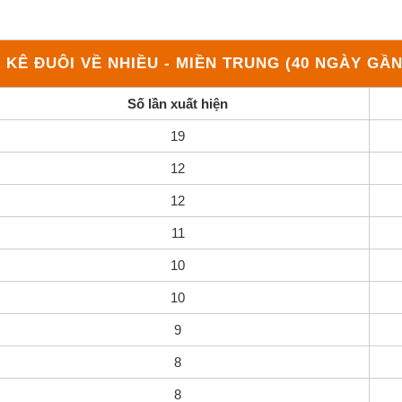
KÊ ĐUÔI VỀ NHIỀU - MIỀN TRUNG (40 NGÀY GẦN
Số lần xuất hiện
19
12
12
11
10
10
9
8
8