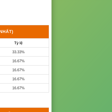
 NHẤT)
Tỷ lệ
33.33%
16.67%
16.67%
16.67%
16.67%