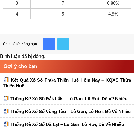
0
7
6.86%
4
5
4.9%
Facebook
Twitter
Chia sẻ tới đồng bọn:
Bình luận đã bị đóng.
Gợi ý cho bạn
Kết Quả Xổ Số Thừa Thiên Huế Hôm Nay – KQXS Thừa
Thiên Huế
Thống Kê Xổ Số Đắk Lắk – Lô Gan, Lô Rơi, Đề Về Nhiều
Thống Kê Xổ Số Vũng Tàu – Lô Gan, Lô Rơi, Đề Về Nhiều
Thống Kê Xổ Số Đà Lạt – Lô Gan, Lô Rơi, Đề Về Nhiều