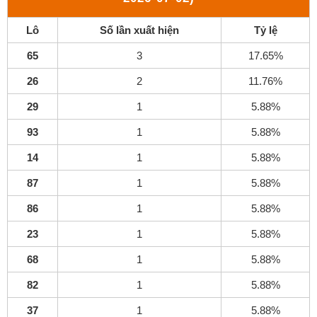
Lô
Số lần xuất hiện
Tỷ lệ
65
3
17.65%
26
2
11.76%
29
1
5.88%
93
1
5.88%
14
1
5.88%
87
1
5.88%
86
1
5.88%
23
1
5.88%
68
1
5.88%
82
1
5.88%
37
1
5.88%