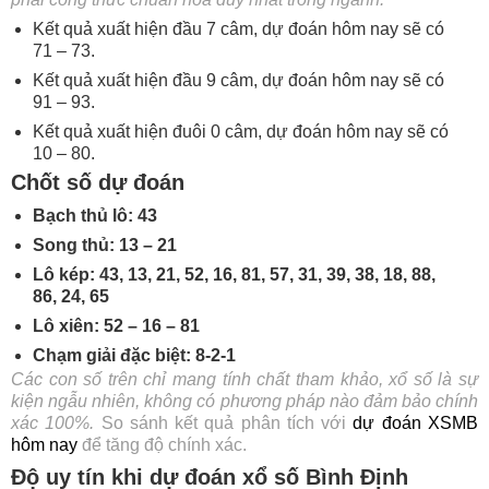
Kết quả xuất hiện đầu 7 câm, dự đoán hôm nay sẽ có
71 – 73.
Kết quả xuất hiện đầu 9 câm, dự đoán hôm nay sẽ có
91 – 93.
Kết quả xuất hiện đuôi 0 câm, dự đoán hôm nay sẽ có
10 – 80.
Chốt số dự đoán
Bạch thủ lô: 43
Song thủ: 13 – 21
Lô kép: 43, 13, 21, 52, 16, 81, 57, 31, 39, 38, 18, 88,
86, 24, 65
Lô xiên: 52 – 16 – 81
Chạm giải đặc biệt: 8-2-1
Các con số trên chỉ mang tính chất tham khảo, xổ số là sự
kiện ngẫu nhiên, không có phương pháp nào đảm bảo chính
xác 100%.
So sánh kết quả phân tích với
dự đoán XSMB
hôm nay
để tăng độ chính xác.
Độ uy tín khi dự đoán xổ số Bình Định