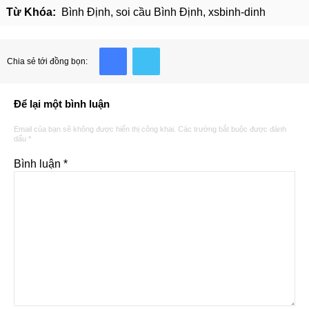
Từ Khóa:
Bình Định
,
soi cầu Bình Định
,
xsbinh-dinh
Facebook
Twitter
Chia sẻ tới đồng bọn:
Để lại một bình luận
Email của bạn sẽ không được hiển thị công khai.
Các trường bắt buộc được đánh
dấu
*
Bình luận
*