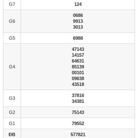
G7
124
0686
G6
9913
3013
G5
6988
47143
14157
64631
G4
85139
00101
09638
43518
37816
G3
34381
G2
75143
G1
79552
ĐB
577821