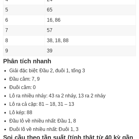
5
65
6
16, 86
7
57
8
38, 18, 88
9
39
Phân tích nhanh
Giải đặc biệt: Đầu 2, đuôi 1, tổng 3
Đầu câm: 7, 9
Đuôi câm: 0
Lô ra nhiều nháy: 43 ra 2 nháy, 13 ra 2 nháy
Lô ra cả cặp: 81 – 18, 31 – 13
Lô kép: 88
Đầu lô về nhiều nhất: Đầu 1, 8
Đuôi lô về nhiều nhất: Đuôi 1, 3
Soi cầu theo tần suất (tính thật từ 40 kỳ gần