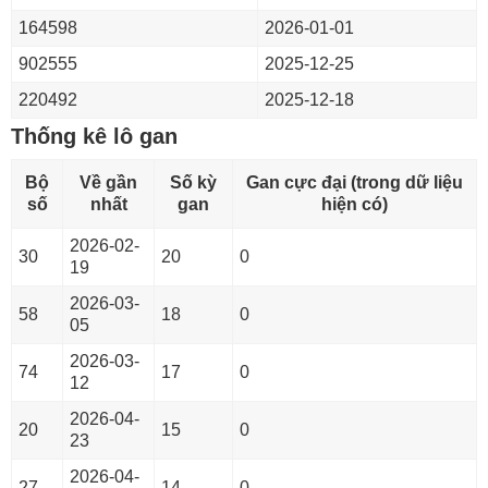
164598
2026-01-01
902555
2025-12-25
220492
2025-12-18
Thống kê lô gan
Bộ
Về gần
Số kỳ
Gan cực đại (trong dữ liệu
số
nhất
gan
hiện có)
2026-02-
30
20
0
19
2026-03-
58
18
0
05
2026-03-
74
17
0
12
2026-04-
20
15
0
23
2026-04-
27
14
0