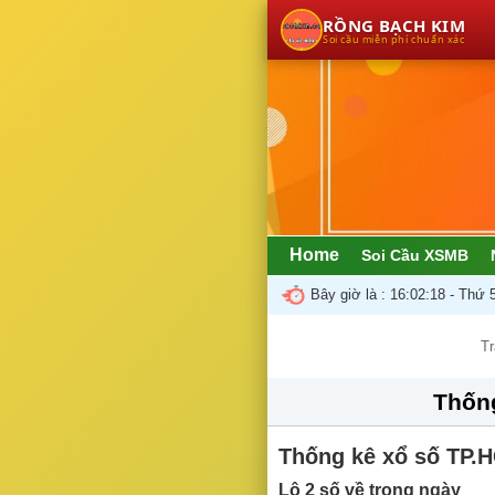
RỒNG BẠCH KIM
Soi cầu miễn phí chuẩn xác
Home
Soi Cầu XSMB
Bây giờ là :
16:02:19 - Thứ 
Tr
Thống
Thống kê xổ số TP.
Lô 2 số về trong ngày