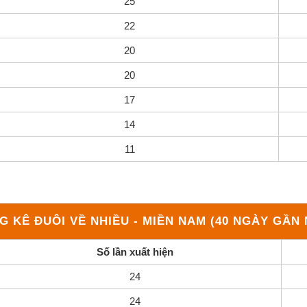
25
22
20
20
17
14
11
G KÊ ĐUÔI VỀ NHIỀU - MIỀN NAM (40 NGÀY GẦN 
Số lần xuất hiện
24
24