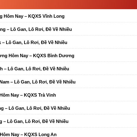
ng Hôm Nay – KQXS Vĩnh Long
ng – Lô Gan, Lô Rơi, Đề Về Nhiều
 – Lô Gan, Lô Rơi, Đề Về Nhiều
ương Hôm Nay – KQXS Bình Dương
h – Lô Gan, Lô Rơi, Đề Về Nhiều
am – Lô Gan, Lô Rơi, Đề Về Nhiều
 Hôm Nay – KQXS Trà Vinh
g – Lô Gan, Lô Rơi, Đề Về Nhiều
 – Lô Gan, Lô Rơi, Đề Về Nhiều
 Hôm Nay – KQXS Long An