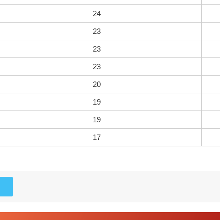
24
23
23
23
20
19
19
17
book
Twitter