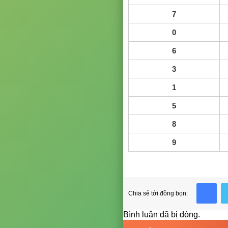
7
0
6
3
1
5
8
9
Face
Chia sẻ tới đồng bọn:
Bình luận đã bị đóng.