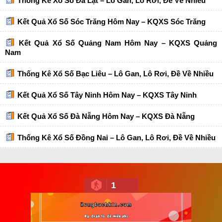
Thống Kê Xổ Số Đà Lạt – Lô Gan, Lô Rơi, Đề Về Nhiều
Kết Quả Xổ Số Sóc Trăng Hôm Nay – KQXS Sóc Trăng
Kết Quả Xổ Số Quảng Nam Hôm Nay – KQXS Quảng
Nam
Thống Kê Xổ Số Bạc Liêu – Lô Gan, Lô Rơi, Đề Về Nhiều
Kết Quả Xổ Số Tây Ninh Hôm Nay – KQXS Tây Ninh
Kết Quả Xổ Số Đà Nẵng Hôm Nay – KQXS Đà Nẵng
Thống Kê Xổ Số Đồng Nai – Lô Gan, Lô Rơi, Đề Về Nhiều
1