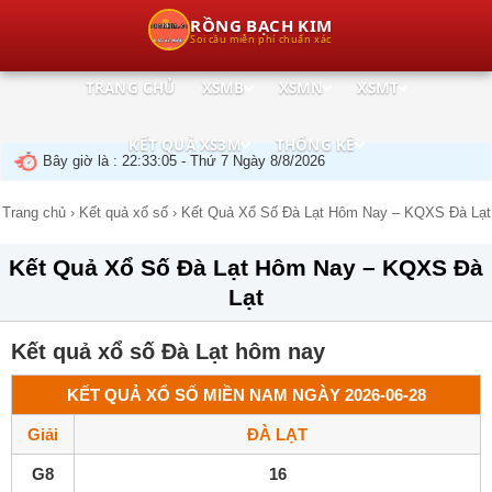
RỒNG BẠCH KIM
Soi cầu miễn phí chuẩn xác
TRANG CHỦ
XSMB
XSMN
XSMT
KẾT QUẢ XS3M
THỐNG KÊ
Bây giờ là :
22:33:05 - Thứ 7 Ngày 8/8/2026
Trang chủ
›
Kết quả xổ số
›
Kết Quả Xổ Số Đà Lạt Hôm Nay – KQXS Đà Lạt
Kết Quả Xổ Số Đà Lạt Hôm Nay – KQXS Đà
Lạt
Kết quả xổ số Đà Lạt hôm nay
KẾT QUẢ XỔ SỐ MIỀN NAM NGÀY 2026-06-28
Giải
ĐÀ LẠT
G8
16