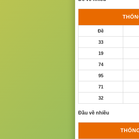
THỐNG
Đề
33
19
74
95
71
32
Đầu về nhiều
THỐNG