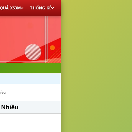
 QUẢ XS3M
THỐNG KÊ
iều
 Nhiều