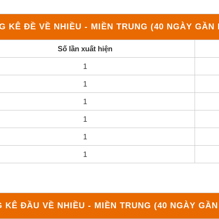
 KÊ ĐỀ VỀ NHIỀU - MIỀN TRUNG (40 NGÀY GẦN
Số lần xuất hiện
1
1
1
1
1
1
 KÊ ĐẦU VỀ NHIỀU - MIỀN TRUNG (40 NGÀY GẦN