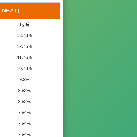
 NHẤT)
Tỷ lệ
13.73%
12.75%
11.76%
10.78%
9.8%
8.82%
8.82%
7.84%
7.84%
7.84%