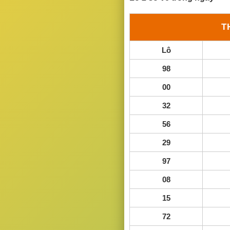
T
Lô
98
00
32
56
29
97
08
15
72