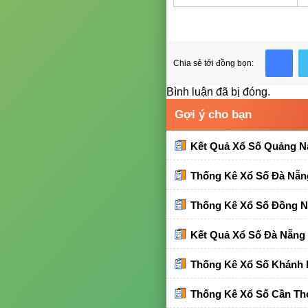
Face
Chia sẻ tới đồng bọn:
Bình luận đã bị đóng.
Gợi ý cho bạn
Kết Quả Xổ Số Quảng 
Thống Kê Xổ Số Đà Nẵng
Thống Kê Xổ Số Đồng Na
Kết Quả Xổ Số Đà Nẵng
Thống Kê Xổ Số Khánh H
Thống Kê Xổ Số Cần Thơ