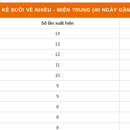
KÊ ĐUÔI VỀ NHIỀU - MIỀN TRUNG (40 NGÀY GẦN
Số lần xuất hiện
14
13
12
11
10
9
9
8
8
8