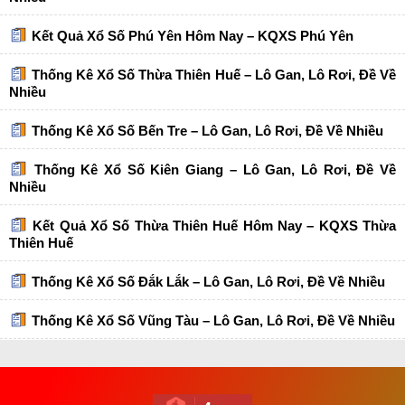
Kết Quả Xổ Số Phú Yên Hôm Nay – KQXS Phú Yên
Thống Kê Xổ Số Thừa Thiên Huế – Lô Gan, Lô Rơi, Đề Về
Nhiều
Thống Kê Xổ Số Bến Tre – Lô Gan, Lô Rơi, Đề Về Nhiều
Thống Kê Xổ Số Kiên Giang – Lô Gan, Lô Rơi, Đề Về
Nhiều
Kết Quả Xổ Số Thừa Thiên Huế Hôm Nay – KQXS Thừa
Thiên Huế
Thống Kê Xổ Số Đắk Lắk – Lô Gan, Lô Rơi, Đề Về Nhiều
Thống Kê Xổ Số Vũng Tàu – Lô Gan, Lô Rơi, Đề Về Nhiều