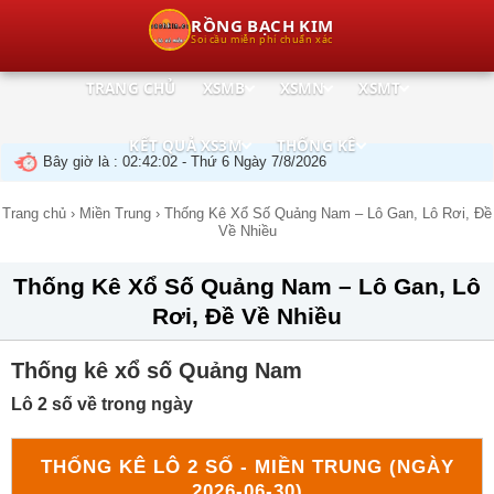
RỒNG BẠCH KIM
Soi cầu miễn phí chuẩn xác
TRANG CHỦ
XSMB
XSMN
XSMT
KẾT QUẢ XS3M
THỐNG KÊ
Bây giờ là :
02:42:02 - Thứ 6 Ngày 7/8/2026
Trang chủ
›
Miền Trung
›
Thống Kê Xổ Số Quảng Nam – Lô Gan, Lô Rơi, Đề
Về Nhiều
Thống Kê Xổ Số Quảng Nam – Lô Gan, Lô
Rơi, Đề Về Nhiều
Thống kê xổ số Quảng Nam
Lô 2 số về trong ngày
THỐNG KÊ LÔ 2 SỐ - MIỀN TRUNG (NGÀY
2026-06-30)