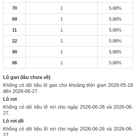
70
1
5.88%
69
1
5.88%
11
1
5.88%
22
1
5.88%
90
1
5.88%
86
1
5.88%
Lô gan (lâu chưa về)
Không có dữ liệu lô gan cho khoảng thời gian 2026-05-18
đến 2026-06-27.
Lô rơi
Không có dữ liệu lô rơi cho ngày 2026-06-26 và 2026-06-
27.
Lô rơi đề
Không có dữ liệu lô rơi cho ngày 2026-06-26 và 2026-06-
27.