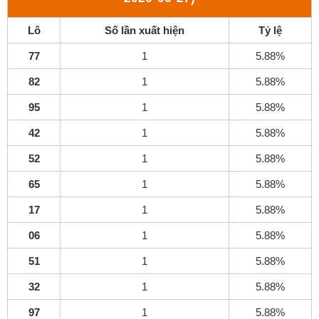
Lô
Số lần xuất hiện
Tỷ lệ
77
1
5.88%
82
1
5.88%
95
1
5.88%
42
1
5.88%
52
1
5.88%
65
1
5.88%
17
1
5.88%
06
1
5.88%
51
1
5.88%
32
1
5.88%
97
1
5.88%