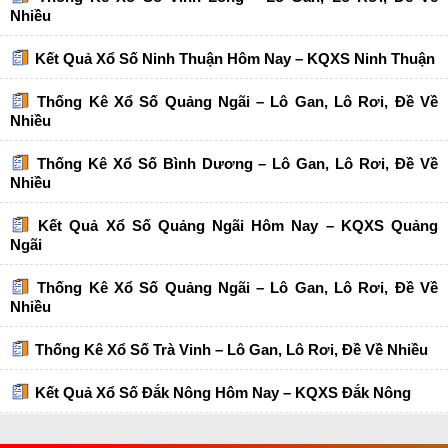
Nhiều
Kết Quả Xổ Số Ninh Thuận Hôm Nay – KQXS Ninh Thuận
Thống Kê Xổ Số Quảng Ngãi – Lô Gan, Lô Rơi, Đề Về
Nhiều
Thống Kê Xổ Số Bình Dương – Lô Gan, Lô Rơi, Đề Về
Nhiều
Kết Quả Xổ Số Quảng Ngãi Hôm Nay – KQXS Quảng
Ngãi
Thống Kê Xổ Số Quảng Ngãi – Lô Gan, Lô Rơi, Đề Về
Nhiều
Thống Kê Xổ Số Trà Vinh – Lô Gan, Lô Rơi, Đề Về Nhiều
Kết Quả Xổ Số Đắk Nông Hôm Nay – KQXS Đắk Nông