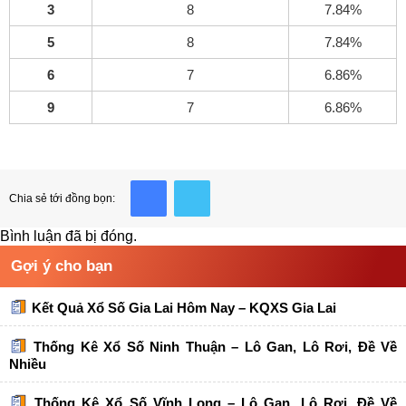
3
8
7.84%
5
8
7.84%
6
7
6.86%
9
7
6.86%
Facebook
Twitter
Chia sẻ tới đồng bọn:
Bình luận đã bị đóng.
Gợi ý cho bạn
Kết Quả Xổ Số Gia Lai Hôm Nay – KQXS Gia Lai
Thống Kê Xổ Số Ninh Thuận – Lô Gan, Lô Rơi, Đề Về
Nhiều
Thống Kê Xổ Số Vĩnh Long – Lô Gan, Lô Rơi, Đề Về