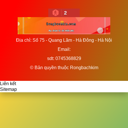
2
Địa chỉ: Số 75 - Quang Lãm - Hà Đông - Hà Nội
Email:
sdt: 0745368829
© Bản quyền thuộc Rongbachkim
Liên kết
Sitemap