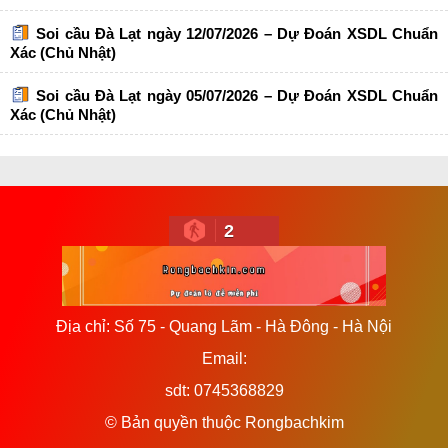
Soi cầu Đà Lạt ngày 12/07/2026 – Dự Đoán XSDL Chuẩn
Xác (Chủ Nhật)
Soi cầu Đà Lạt ngày 05/07/2026 – Dự Đoán XSDL Chuẩn
Xác (Chủ Nhật)
2
Địa chỉ: Số 75 - Quang Lãm - Hà Đông - Hà Nội
Email:
sdt: 0745368829
© Bản quyền thuộc Rongbachkim