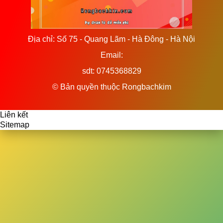
Địa chỉ: Số 75 - Quang Lãm - Hà Đông - Hà Nội
Email:
sdt: 0745368829
© Bản quyền thuộc Rongbachkim
Liên kết
Sitemap