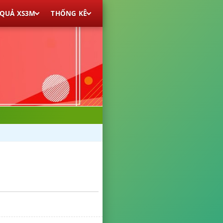
 QUẢ XS3M
THỐNG KÊ