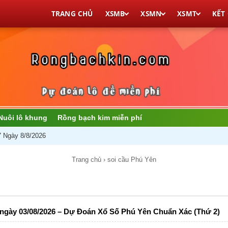
TRANG CHỦ
XSMB
XSMN
XSMT
KẾT
Nuôi lô khung
Rồng bạch kim miễn phí
7 Ngày 8/8/2026
Trang chủ
›
soi cầu Phú Yên
ngày 03/08/2026 – Dự Đoán Xổ Số Phú Yên Chuẩn Xác (Thứ 2)