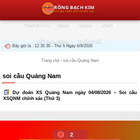
RỒNG BẠCH KIM
Soi cầu miễn phí chuẩn xác
TRANG CHỦ
XSMB
XSMN
XSMT
KẾT QUẢ XS3M
THỐNG KÊ
Bây giờ là :
12:35:31 - Thứ 5 Ngày 6/8/2026
Trang chủ
›
soi cầu Quảng Nam
soi cầu Quảng Nam
Dự đoán XS Quảng Nam ngày 04/08/2026 – Soi cầu
XSQNM chính xác (Thứ 3)
2