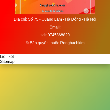
Địa chỉ: Số 75 - Quang Lãm - Hà Đông - Hà Nội
Email:
sdt: 0745368829
© Bản quyền thuộc Rongbachkim
Liên kết
Sitemap