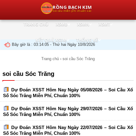
RỒNG BẠCH KIM
Soi cầu miễn phí chuẩn xác
TRANG CHỦ
XSMB
XSMN
XSMT
KẾT QUẢ XS3M
THỐNG KÊ
Bây giờ là :
03:14:05 - Thứ hai Ngày 10/8/2026
Trang chủ
›
soi cầu Sóc Trăng
soi cầu Sóc Trăng
Dự Đoán XSST Hôm Nay Ngày 05/08/2026 – Soi Cầu Xổ
Số Sóc Trăng Miễn Phí, Chuẩn 100%
Dự Đoán XSST Hôm Nay Ngày 29/07/2026 – Soi Cầu Xổ
Số Sóc Trăng Miễn Phí, Chuẩn 100%
Dự Đoán XSST Hôm Nay Ngày 22/07/2026 – Soi Cầu Xổ
Số Sóc Trăng Miễn Phí, Chuẩn 100%