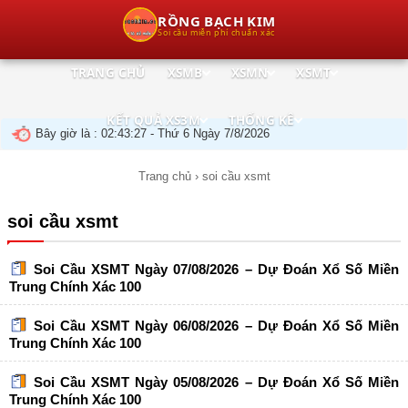
RỒNG BẠCH KIM
Soi cầu miễn phí chuẩn xác
TRANG CHỦ
XSMB
XSMN
XSMT
KẾT QUẢ XS3M
THỐNG KÊ
Bây giờ là :
02:43:27 - Thứ 6 Ngày 7/8/2026
Trang chủ
›
soi cầu xsmt
soi cầu xsmt
Soi Cầu XSMT Ngày 07/08/2026 – Dự Đoán Xổ Số Miền
Trung Chính Xác 100
Soi Cầu XSMT Ngày 06/08/2026 – Dự Đoán Xổ Số Miền
Trung Chính Xác 100
Soi Cầu XSMT Ngày 05/08/2026 – Dự Đoán Xổ Số Miền
Trung Chính Xác 100