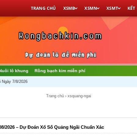
TRANG CHỦ
XSMB
XSMN
XSMT
KẾT
Nuôi lô khung
Rồng bạch kim miễn phí
6 Ngày 7/8/2026
Trang chủ
›
xsquang-ngai
08/2026 – Dự Đoán Xổ Số Quảng Ngãi Chuẩn Xác