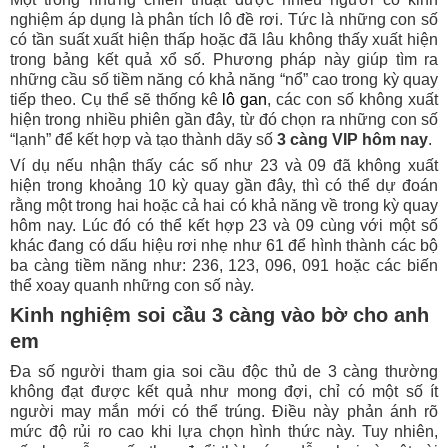
nghiệm áp dụng là phân tích lô đề rơi. Tức là những con số
có tần suất xuất hiện thấp hoặc đã lâu không thấy xuất hiện
trong bảng kết quả xổ số. Phương pháp này giúp tìm ra
những cầu số tiềm năng có khả năng “nổ” cao trong kỳ quay
tiếp theo. Cụ thể sẽ thống kê
lô gan
, các con số không xuất
hiện trong nhiều phiên gần đây, từ đó chọn ra những con số
“lạnh” để kết hợp và tạo thành dãy số
3 càng VIP hôm nay
.
Ví dụ nếu nhận thấy các số như 23 và 09 đã không xuất
hiện trong khoảng 10 kỳ quay gần đây, thì có thể dự đoán
rằng một trong hai hoặc cả hai có khả năng về trong kỳ quay
hôm nay. Lúc đó có thể kết hợp 23 và 09 cùng với một số
khác đang có dấu hiệu rơi nhẹ như 61 để hình thành các bộ
ba càng tiềm năng như: 236, 123, 096, 091 hoặc các biến
thể xoay quanh những con số này.
Kinh nghiệm soi cầu 3 càng vào bờ cho anh
em
Đa số người tham gia soi cầu độc thủ de 3 càng thường
không đạt được kết quả như mong đợi, chỉ có một số ít
người may mắn mới có thể trúng. Điều này phản ánh rõ
mức độ rủi ro cao khi lựa chọn hình thức này. Tuy nhiên,