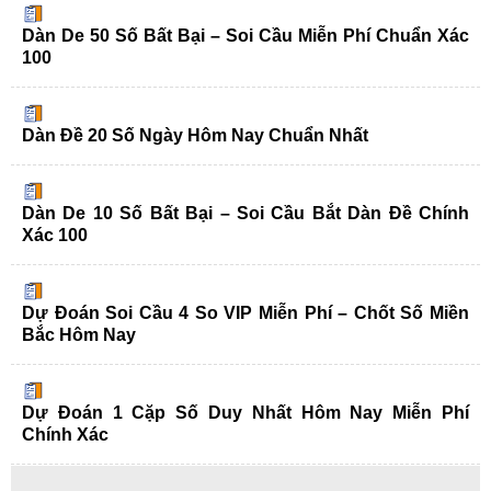
Dàn De 50 Số Bất Bại – Soi Cầu Miễn Phí Chuẩn Xác
100
Dàn Đề 20 Số Ngày Hôm Nay Chuẩn Nhất
Dàn De 10 Số Bất Bại – Soi Cầu Bắt Dàn Đề Chính
Xác 100
Dự Đoán Soi Cầu 4 So VIP Miễn Phí – Chốt Số Miền
Bắc Hôm Nay
Dự Đoán 1 Cặp Số Duy Nhất Hôm Nay Miễn Phí
Chính Xác