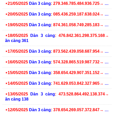
⋆21/05/2025
Dàn 3 càng
: 279.346.785.484.936.725→
…
⋆20/05/2025
Dàn 3 càng
: 085.436.259.187.638.024→
…
⋆19/05/2025
Dàn 3 càng
: 874.361.058.749.285.183→
…
⋆18/05/2025
Dàn 3 càng
: 476.842.361.298.375.168→
ăn càng 361
⋆17/05/2025
Dàn 3 càng
: 873.562.439.058.687.954→
…
⋆16/05/2025
Dàn 3 càng
: 574.328.865.519.987.732→
…
⋆15/05/2025
Dàn 3 càng
: 358.654.429.907.351.152→
…
⋆14/05/2025
Dàn 3 càng
: 741.629.053.842.327.965→
…
⋆13/05/2025
Dàn 3 càng
: 473.528.864.492.138.374→
ăn càng 138
⋆12/05/2025
Dàn 3 càng
: 378.654.269.057.372.847→
…