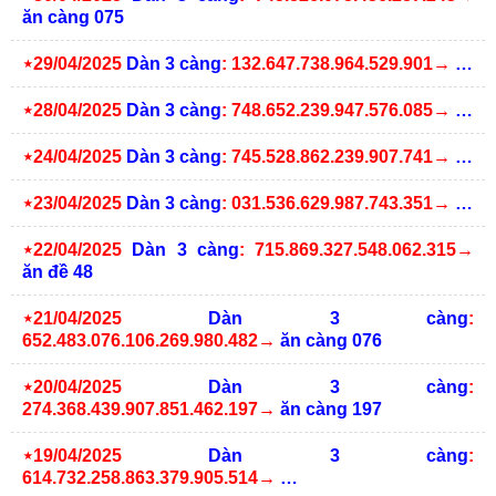
ăn càng 075
⋆29/04/2025
Dàn 3 càng
: 132.647.738.964.529.901→
…
⋆28/04/2025
Dàn 3 càng
: 748.652.239.947.576.085→
…
⋆24/04/2025
Dàn 3 càng
: 745.528.862.239.907.741→
…
⋆23/04/2025
Dàn 3 càng
: 031.536.629.987.743.351→
…
⋆22/04/2025
Dàn 3 càng
: 715.869.327.548.062.315→
ăn đề 48
⋆21/04/2025
Dàn 3 càng
:
652.483.076.106.269.980.482→
ăn càng 076
⋆20/04/2025
Dàn 3 càng
:
274.368.439.907.851.462.197→
ăn càng 197
⋆19/04/2025
Dàn 3 càng
:
614.732.258.863.379.905.514→
…