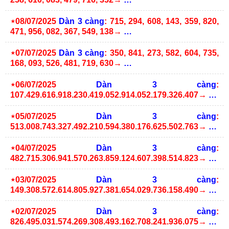
⋆08/07/2025
Dàn 3 càng
: 715, 294, 608, 143, 359, 820,
471, 956, 082, 367, 549, 138→
…
⋆07/07/2025
Dàn 3 càng
: 350, 841, 273, 582, 604, 735,
168, 093, 526, 481, 719, 630→
…
⋆06/07/2025
Dàn 3 càng
:
107.429.616.918.230.419.052.914.052.179.326.407→
…
⋆05/07/2025
Dàn 3 càng
:
513.008.743.327.492.210.594.380.176.625.502.763→
…
⋆04/07/2025
Dàn 3 càng
:
482.715.306.941.570.263.859.124.607.398.514.823→
…
⋆03/07/2025
Dàn 3 càng
:
149.308.572.614.805.927.381.654.029.736.158.490→
…
⋆02/07/2025
Dàn 3 càng
:
826.495.031.574.269.308.493.162.708.241.936.075→
…