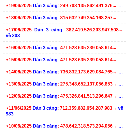
⋆19/06/2025
Dàn 3 càng
: 249.708.135.862.491.376→
…
⋆18/06/2025
Dàn 3 càng
: 815.632.749.354.168.257→
…
⋆17/06/2025
Dàn 3 càng
: 382.419.526.203.947.508→
về 203
⋆16/06/2025
Dàn 3 càng
: 471.528.635.239.058.614→
…
⋆15/06/2025
Dàn 3 càng
: 471.528.635.239.058.614→
…
⋆14/06/2025
Dàn 3 càng
: 736.832.173.629.084.765→
…
⋆13/06/2025
Dàn 3 càng
: 275.348.652.137.056.853→
…
⋆12/06/2025
Dàn 3 càng
: 475.326.841.513.296.647→
…
⋆11/06/2025
Dàn 3 càng
: 712.359.682.654.287.983→
về
983
⋆10/06/2025
Dàn 3 càng
: 478.642.318.573.294.056→
…