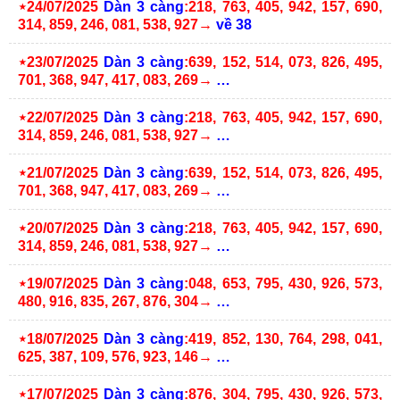
⋆24/07/2025
Dàn 3 càng
:218, 763, 405, 942, 157, 690,
314, 859, 246, 081, 538, 927→
về 38
⋆23/07/2025
Dàn 3 càng
:639, 152, 514, 073, 826, 495,
701, 368, 947, 417, 083, 269→
…
⋆22/07/2025
Dàn 3 càng
:218, 763, 405, 942, 157, 690,
314, 859, 246, 081, 538, 927→
…
⋆21/07/2025
Dàn 3 càng
:639, 152, 514, 073, 826, 495,
701, 368, 947, 417, 083, 269→
…
⋆20/07/2025
Dàn 3 càng
:218, 763, 405, 942, 157, 690,
314, 859, 246, 081, 538, 927→
…
⋆19/07/2025
Dàn 3 càng
:048, 653, 795, 430, 926, 573,
480, 916, 835, 267, 876, 304→
…
⋆18/07/2025
Dàn 3 càng
:419, 852, 130, 764, 298, 041,
625, 387, 109, 576, 923, 146→
…
⋆17/07/2025
Dàn 3 càng
:876, 304, 795, 430, 926, 573,