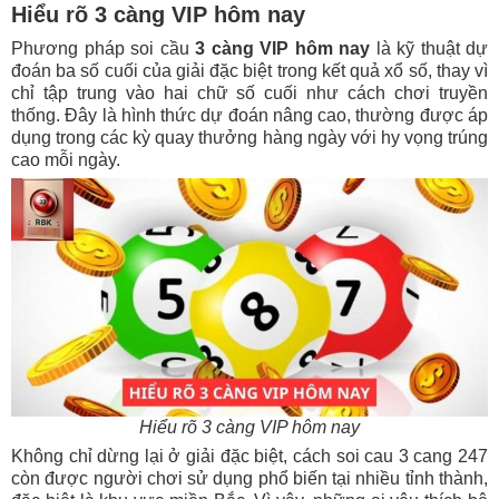
Hiểu rõ 3 càng VIP hôm nay
Phương pháp soi cầu
3 càng VIP hôm nay
là kỹ thuật dự
đoán ba số cuối của giải đặc biệt trong kết quả xổ số, thay vì
chỉ tập trung vào hai chữ số cuối như cách chơi truyền
thống. Đây là hình thức dự đoán nâng cao, thường được áp
dụng trong các kỳ quay thưởng hàng ngày với hy vọng trúng
cao mỗi ngày.
Hiểu rõ 3 càng VIP hôm nay
Không chỉ dừng lại ở giải đặc biệt, cách soi cau 3 cang 247
còn được người chơi sử dụng phổ biến tại nhiều tỉnh thành,