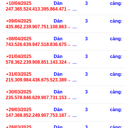
⋆10/04/2025
Dàn 3 càng
:
247.365.524.413.395.864.471→
…
⋆09/04/2025
Dàn 3 càng
:
435.862.239.907.751.108.863→
…
⋆08/04/2025
Dàn 3 càng
:
743.526.639.947.518.836.675→
…
⋆01/04/2025
Dàn 3 càng
:
578.362.239.908.851.143.324→
…
⋆31/03/2025
Dàn 3 càng
:
215.309.984.436.675.523.389→
…
⋆30/03/2025
Dàn 3 càng
:
235.578.846.629.907.731.153→
…
⋆29/03/2025
Dàn 3 càng
:
147.368.852.249.907.753.187→
…
⋆28/03/2025
Dàn 3 càng
: