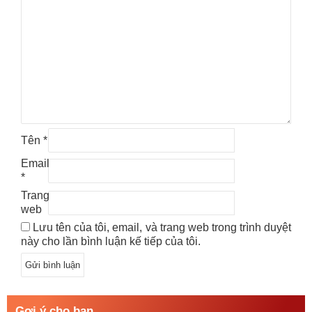
Tên
*
Email
*
Trang
web
Lưu tên của tôi, email, và trang web trong trình duyệt
này cho lần bình luận kế tiếp của tôi.
Gợi ý cho bạn