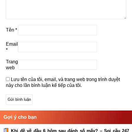
Tên
*
Email
*
Trang
web
Lưu tên của tôi, email, và trang web trong trình duyệt
này cho lần bình luận kế tiếp của tôi.
Gợi ý cho bạn
Khi đề về đầu 6 hôm sau đánh số mấy? – Soi cầu 247