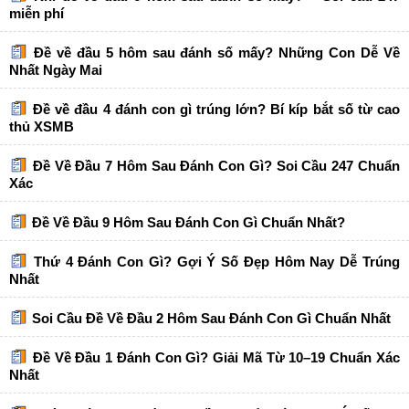
miễn phí
Đề về đầu 5 hôm sau đánh số mấy? Những Con Dễ Về
Nhất Ngày Mai
Đề về đầu 4 đánh con gì trúng lớn? Bí kíp bắt số từ cao
thủ XSMB
Đề Về Đầu 7 Hôm Sau Đánh Con Gì? Soi Cầu 247 Chuẩn
Xác
Đề Về Đầu 9 Hôm Sau Đánh Con Gì Chuẩn Nhất?
Thứ 4 Đánh Con Gì? Gợi Ý Số Đẹp Hôm Nay Dễ Trúng
Nhất
Soi Cầu Đề Về Đầu 2 Hôm Sau Đánh Con Gì Chuẩn Nhất
Đề Về Đầu 1 Đánh Con Gì? Giải Mã Từ 10–19 Chuẩn Xác
Nhất