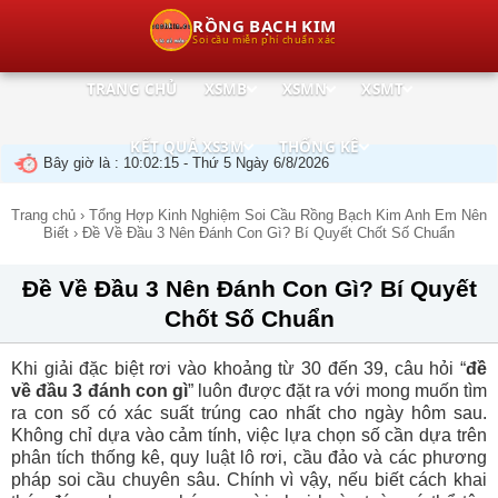
RỒNG BẠCH KIM
Soi cầu miễn phí chuẩn xác
TRANG CHỦ
XSMB
XSMN
XSMT
KẾT QUẢ XS3M
THỐNG KÊ
Bây giờ là :
10:02:16 - Thứ 5 Ngày 6/8/2026
Trang chủ
›
Tổng Hợp Kinh Nghiệm Soi Cầu Rồng Bạch Kim Anh Em Nên
Biết
›
Đề Về Đầu 3 Nên Đánh Con Gì? Bí Quyết Chốt Số Chuẩn
Đề Về Đầu 3 Nên Đánh Con Gì? Bí Quyết
Chốt Số Chuẩn
Khi giải đặc biệt rơi vào khoảng từ 30 đến 39, câu hỏi “
đề
về đầu 3 đánh con gì
” luôn được đặt ra với mong muốn tìm
ra con số có xác suất trúng cao nhất cho ngày hôm sau.
Không chỉ dựa vào cảm tính, việc lựa chọn số cần dựa trên
phân tích thống kê, quy luật lô rơi, cầu đảo và các phương
pháp soi cầu chuyên sâu. Chính vì vậy, nếu biết cách khai