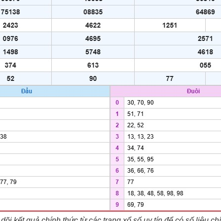
õi kết quả chính thức từ các trang xổ số uy tín để có số liệu ch