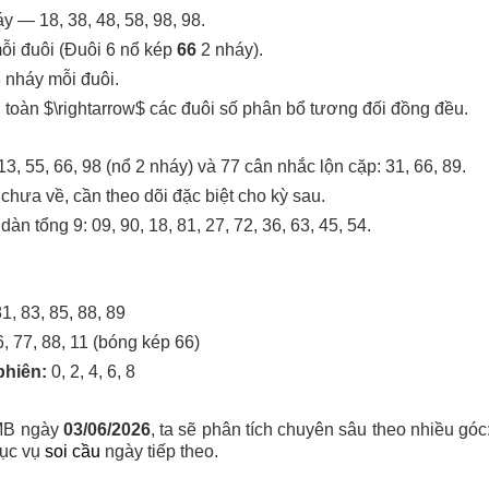
y — 18, 38, 48, 58, 98, 98.
ỗi đuôi (Đuôi 6 nổ kép
66
2 nháy).
 nháy mỗi đuôi.
 toàn
$\rightarrow$
các đuôi số phân bổ tương đối đồng đều.
3, 55, 66, 98 (nổ 2 nháy) và 77 cân nhắc lộn cặp: 31, 66, 89.
hưa về, cần theo dõi đặc biệt cho kỳ sau.
dàn tổng 9: 09, 90, 18, 81, 27, 72, 36, 63, 45, 54.
1, 83, 85, 88, 89
, 77, 88, 11 (bóng kép 66)
phiên:
0, 2, 4, 6, 8
SMB ngày
03/06/2026
, ta sẽ phân tích chuyên sâu theo nhiều góc: 
hục vụ
soi cầu
ngày tiếp theo.