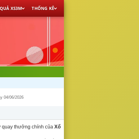
 QUẢ XS3M
THỐNG KÊ
y 04/06/2026
 kỳ quay thưởng chính của
Xổ