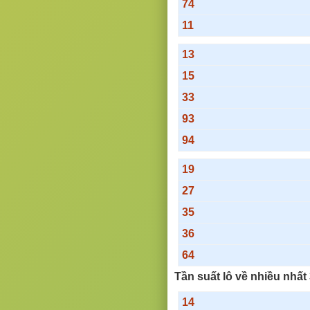
74
11
13
15
33
93
94
19
27
35
36
64
Tần suất lô về nhiều nhất
14