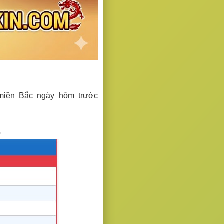
 miền Bắc ngày hôm trước
ô