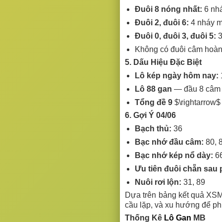
Đuôi 8 nóng nhất:
6 nhá
Đuôi 2, đuôi 6:
4 nháy m
Đuôi 0, đuôi 3, đuôi 5:
3
Không có đuôi câm hoàn
5. Dấu Hiệu Đặc Biệt
Lô kép ngày hôm nay:
1
Lô 88 gan
— đầu 8 câm c
Tổng đề 9
$\rightarrow$
6. Gợi Ý 04/06
Bạch thủ:
36
Bạc nhớ đầu câm:
80, 8
Bạc nhớ kép nổ dày:
66
Ưu tiên đuôi chẵn sau 
Nuôi rơi lộn:
31, 89
Dựa trên bảng kết quả X
cầu lặp, và xu hướng để p
Thống Kê
Lô Gan
MB