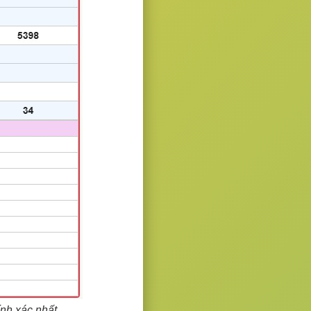
ính xác nhất.