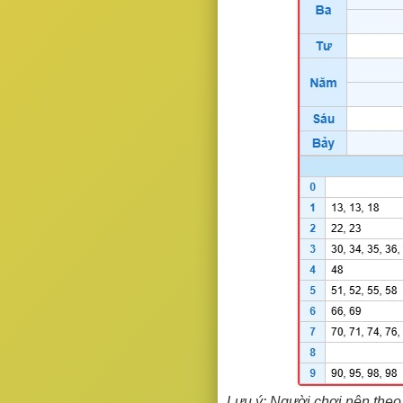
Lưu ý: Người chơi nên theo d