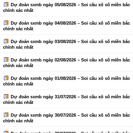
Dự đoán sxmb ngày 05/08/2026 – Soi cầu xổ số miền bắc
chính xác nhất
Dự đoán sxmb ngày 04/08/2026 – Soi cầu xổ số miền bắc
chính xác nhất
Dự đoán sxmb ngày 03/08/2026 – Soi cầu xổ số miền bắc
chính xác nhất
Dự đoán sxmb ngày 02/08/2026 – Soi cầu xổ số miền bắc
chính xác nhất
Dự đoán sxmb ngày 01/08/2026 – Soi cầu xổ số miền bắc
chính xác nhất
Dự đoán sxmb ngày 31/07/2026 – Soi cầu xổ số miền bắc
chính xác nhất
Dự đoán sxmb ngày 30/07/2026 – Soi cầu xổ số miền bắc
chính xác nhất