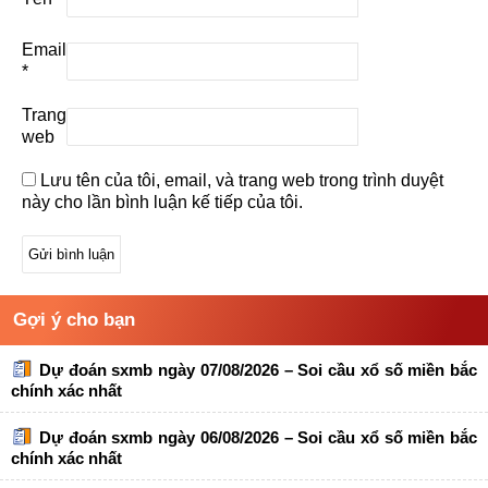
Email
*
Trang
web
Lưu tên của tôi, email, và trang web trong trình duyệt
này cho lần bình luận kế tiếp của tôi.
Gợi ý cho bạn
Dự đoán sxmb ngày 07/08/2026 – Soi cầu xổ số miền bắc
chính xác nhất
Dự đoán sxmb ngày 06/08/2026 – Soi cầu xổ số miền bắc
chính xác nhất