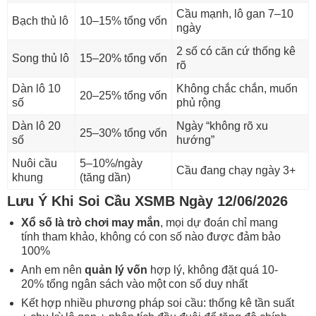
Cầu mạnh, lô gan 7–10
Bạch thủ lô
10–15% tổng vốn
ngày
2 số có căn cứ thống kê
Song thủ lô
15–20% tổng vốn
rõ
Dàn lô 10
Không chắc chắn, muốn
20–25% tổng vốn
số
phủ rộng
Dàn lô 20
Ngày “không rõ xu
25–30% tổng vốn
số
hướng”
Nuôi cầu
5–10%/ngày
Cầu đang chạy ngày 3+
khung
(tăng dần)
Lưu Ý Khi Soi Cầu XSMB Ngày 12/06/2026
Xổ số là trò chơi may mắn
, mọi dự đoán chỉ mang
tính tham khảo, không có con số nào được đảm bảo
100%
Anh em nên
quản lý vốn
hợp lý, không đặt quá 10-
20% tổng ngân sách vào một con số duy nhất
Kết hợp nhiều phương pháp soi cầu: thống kê tần suất