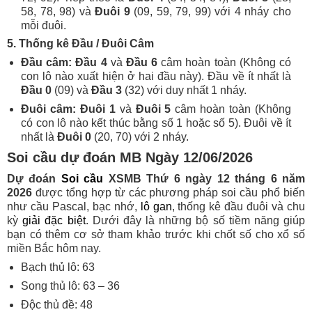
58, 78, 98) và
Đuôi 9
(09, 59, 79, 99) với 4 nháy cho
mỗi đuôi.
5. Thống kê Đầu / Đuôi Câm
Đầu câm:
Đầu 4
và
Đầu 6
câm hoàn toàn (Không có
con lô nào xuất hiện ở hai đầu này). Đầu về ít nhất là
Đầu 0
(09) và
Đầu 3
(32) với duy nhất 1 nháy.
Đuôi câm:
Đuôi 1
và
Đuôi 5
câm hoàn toàn (Không
có con lô nào kết thúc bằng số 1 hoặc số 5). Đuôi về ít
nhất là
Đuôi 0
(20, 70) với 2 nháy.
Soi cầu dự đoán MB Ngày 12/06/2026
Dự đoán
Soi cầu
XSMB Thứ 6 ngày 12 tháng 6 năm
2026
được tổng hợp từ các phương pháp soi cầu phổ biến
như cầu Pascal, bạc nhớ,
lô gan
, thống kê đầu đuôi và chu
kỳ
giải đặc biệt
. Dưới đây là những bộ số tiềm năng giúp
bạn có thêm cơ sở tham khảo trước khi chốt số cho xổ số
miền Bắc hôm nay.
Bạch thủ lô: 63
Song thủ lô: 63 – 36
Độc thủ đề: 48