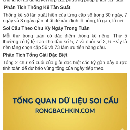
Phân Tích Thống Kê Tần Suất
Thống kê số lần xuất hiện của từng cặp số trong 30 ngày, 7
ngày và 3 ngày gần nhất để xác định lô nóng, lô gan, lô rơi.
Soi Cầu Theo Chu Kỳ Ngày Trong Tuần
Mỗi thứ trong tuần có đặc điểm thống kê riêng. Thứ 5
thường có tỷ lệ cao cho đầu số 5, 7 và đuôi số 3, 6. Đây là
nền tảng chọn cặp 56 và 73 làm ưu tiên hàng đầu.
Phân Tích Tổng Giải Đặc Biệt
Tổng 2 chữ số cuối của giải đặc biệt các kỳ gần đây được
tính toán để dự báo vùng tổng của ngày tiếp theo.