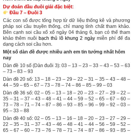
Dự đoán đầu đuôi giải đặc biệt:
Đầu 7 – Đuôi 3
Các con số được tổng hợp từ dữ liệu thống kê và phương
pháp soi cầu truyền thống, chỉ mang tính chất tham khảo.
Bên cạnh soi cầu xổ xổ ngày 04 tháng 6, bạn có thể tham
khảo thêm nuôi
bạch thủ lô khung 2 ngày
miễn phí để đa
dạng cách soi cầu hơn.
Một số dàn đề được nhiều anh em tin tưởng nhất hôm
nay
Dàn đề 10 số (Dàn đuôi 3): 03 – 13 – 23 – 33 – 43 – 53 – 63
– 73 – 83 – 93
Dàn đề 20 số: 13 – 18 – 23 – 29 – 22 – 31 – 35 – 43 – 48 –
44 – 59 – 65 – 67 – 73 – 78 – 74 – 86 – 85 – 99 – 03
Dàn đề 36 số: 02 – 05 – 13 – 18 – 20 – 23 – 27 – 29 – 22 –
35 – 31 – 37 – 43 – 48 – 41 – 44 – 59 – 52 – 65 – 67 – 60 –
73 – 78 – 71 – 74 – 87 – 86 – 93 – 85 – 96 – 99 – 92 – 03 –
95 – 33 – 88
Dàn đề 40 số: 02 – 05 – 13 – 16 – 18 – 20 – 23 – 27 – 29 –
22 – 35 – 31 – 37 – 43 – 46 – 48 – 41 – 44 – 56 – 59 – 52 –
65 – 67 – 60 – 73 – 76 – 78 – 71 – 74 – 87 – 86 – 93 – 85 –