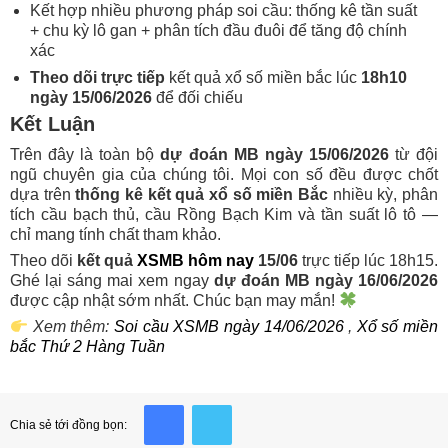
Kết hợp nhiều phương pháp soi cầu: thống kê tần suất
+ chu kỳ lô gan + phân tích đầu đuôi để tăng độ chính
xác
Theo dõi trực tiếp
kết quả xổ số miền bắc lúc
18h10
ngày 15/06/2026
để đối chiếu
Kết Luận
Trên đây là toàn bộ
dự đoán MB ngày 15/06/2026
từ đội
ngũ chuyên gia của chúng tôi. Mọi con số đều được chốt
dựa trên
thống kê kết quả xổ số miền Bắc
nhiều kỳ, phân
tích cầu bạch thủ, cầu Rồng Bạch Kim và tần suất lô tô —
chỉ mang tính chất tham khảo.
Theo dõi
kết quả
XSMB hôm nay
15/06
trực tiếp lúc 18h15.
Ghé lại sáng mai xem ngay
dự đoán MB ngày 16/06/2026
được cập nhật sớm nhất. Chúc bạn may mắn!
Xem thêm:
Soi cầu XSMB ngày 14/06/2026
,
Xổ số miền
bắc Thứ 2 Hàng Tuần
Facebook
Twitter
Chia sẻ tới đồng bọn: