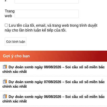
*
Trang
web
Lưu tên của tôi, email, và trang web trong trình duyệt
này cho lần bình luận kế tiếp của tôi.
Gợi ý cho bạn
Dự đoán sxmb ngày 08/08/2026 – Soi cầu xổ số miền bắc
chính xác nhất
Dự đoán sxmb ngày 07/08/2026 – Soi cầu xổ số miền bắc
chính xác nhất
Dự đoán sxmb ngày 06/08/2026 – Soi cầu xổ số miền bắc
chính xác nhất