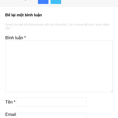
Để lại một bình luận
Email của bạn sẽ không được hiển thị công khai.
Các trường bắt buộc được đánh
dấu
*
Bình luận
*
Tên
*
Email