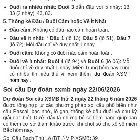
Đuôi ra nhiều nhất:
Đuôi 3
dẫn đầu với 5 nháy: 13,
33 (2 nháy), 43, 83.
5. Thống kê Đầu / Đuôi Câm hoặc Về Ít Nhất
Đầu câm:
Không có đầu nào câm hoàn toàn.
Đầu về ít nhất:
*
Đầu 1
(lô 13),
Đầu 5
(lô 51),
Đầu 7
(lô 72): Mỗi đầu chỉ về duy nhất 1 nháy.
Đuôi câm:
Không có đuôi nào câm hoàn toàn.
Đuôi về ít nhất:
Đuôi 4
(lô 94) và
Đuôi 6
(lô 06): Mỗi
đuôi chỉ về duy nhất 1 nháy. Miền Trung hôm nay cũng
có nhiều tín hiệu thú vị, xem thêm
dự đoán XSMT
hôm nay
.
Soi cầu Dự đoán sxmb ngày 22/06/2026
Dự đoán Soi cầu XSMB thứ 2 ngày 22 tháng 6 năm 2026
được tổng hợp từ các phương pháp soi cầu phổ biến như
cầu Pascal, bạc nhớ, lô gan, thống kê đầu đuôi và chu kỳ
giải đặc biệt. Dưới đây là những bộ số tiềm năng giúp bạn
có thêm cơ sở tham khảo trước khi chốt số cho xổ số miền
Bắc hôm nay.
Soi Cầu Bạch Thủ Lô (BTL) VIP XSMB: 39