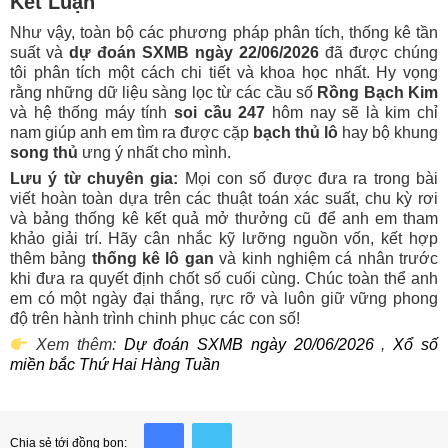
Kết Luận
Như vậy, toàn bộ các phương pháp phân tích, thống kê tần
suất và
dự đoán SXMB ngày 22/06/2026
đã được chúng
tôi phân tích một cách chi tiết và khoa học nhất. Hy vọng
rằng những dữ liệu sàng lọc từ các cầu số
Rồng Bạch Kim
và hệ thống máy tính
soi cầu 247
hôm nay sẽ là kim chỉ
nam giúp anh em tìm ra được cặp
bạch thủ lô
hay bộ khung
song thủ
ưng ý nhất cho mình.
Lưu ý từ chuyên gia:
Mọi con số được đưa ra trong bài
viết hoàn toàn dựa trên các thuật toán xác suất, chu kỳ rơi
và bảng thống kê kết quả mở thưởng cũ để anh em tham
khảo giải trí. Hãy cân nhắc kỹ lưỡng nguồn vốn, kết hợp
thêm bảng
thống kê lô gan
và kinh nghiệm cá nhân trước
khi đưa ra quyết định chốt số cuối cùng. Chúc toàn thể anh
em có một ngày đại thắng, rực rỡ và luôn giữ vững phong
độ trên hành trình chinh phục các con số!
Xem thêm:
Dự đoán SXMB ngày 20/06/2026
,
Xổ số
miền bắc Thứ Hai Hàng Tuần
Facebook
Twitter
Chia sẻ tới đồng bọn: