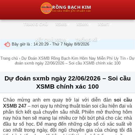
RỒNG BẠCH KIM
Soi cầu miễn phí chuẩn xác
TRANG CHỦ
XSMB
XSMN
XSMT
KẾT QUẢ XS3M
THỐNG KÊ
Bây giờ là :
14:20:30 - Thứ 7 Ngày 8/8/2026
Trang chủ
›
Dự Đoán XSMB Rồng Bạch Kim Hôm Nay Miễn Phí Uy Tín
›
Dự
đoán sxmb ngày 22/06/2026 – Soi cầu XSMB chính xác 100
Dự đoán sxmb ngày 22/06/2026 – Soi cầu
XSMB chính xác 100
Chào mừng anh em quay trở lại với diễn đàn
soi cầu
XSMB 247
– nơi quy tụ những thuật toán soi cầu hiện đại và
phân tích kết quả chuyên sâu nhất. Phiên mở thưởng hôm
nay hứa hẹn sẽ mang lại nhiều cơ hội bứt phá cho các nhà
đầu tư số học. Để mang đến những cặp số có xác suất về
cao nhất trong ngày, đội ngũ chuyên gia của chúng tôi đã