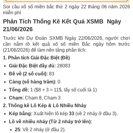
Soi cầu xổ số miền bắc thứ 2 ngày 22 tháng 06 năm 2026
miễn phí
Phân Tích Thống Kê Kết Quả XSMB Ngày
21/06/2026
Trước khi Dự Đoán SXMB Ngày 22/06/2026, người chơi
cần nắm rõ kết quả xổ số miền Bắc ngày hôm trước
(21/06/2026) để làm nền tảng phân tích:
1. Phân tích Giải Đặc Biệt (Đề)
Giải Đặc Biệt đầy đủ:
28083
Đề về (2 số cuối):
83
Càng (số hàng trăm):
0
Tổng đề:
1 (
$8 + 3 = 11$
, lấy số cuối là 1)
Chạm:
Chạm 8, Chạm 3
2. Thống kê Lô Kép & Lô Nhiều Nháy
Kép bằng:
Xuất hiện lô kép
33
(về 2 nháy ở đầu 3).
Lô về nhiều nháy (Từ 2 nháy trở lên):
25
: Về 2 nháy (ở đầu 2).