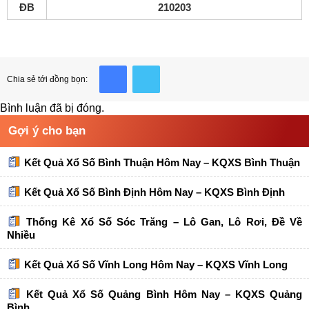
ĐB
210203
Facebook
Twitter
Chia sẻ tới đồng bọn:
Bình luận đã bị đóng.
Gợi ý cho bạn
Kết Quả Xổ Số Bình Thuận Hôm Nay – KQXS Bình Thuận
Kết Quả Xổ Số Bình Định Hôm Nay – KQXS Bình Định
Thống Kê Xổ Số Sóc Trăng – Lô Gan, Lô Rơi, Đề Về
Nhiều
Kết Quả Xổ Số Vĩnh Long Hôm Nay – KQXS Vĩnh Long
Kết Quả Xổ Số Quảng Bình Hôm Nay – KQXS Quảng
Bình