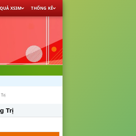
 QUẢ XS3M
THỐNG KÊ
Trị
g Trị