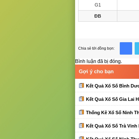
G1
ĐB
Face
Chia sẻ tới đồng bọn:
Bình luận đã bị đóng.
Gợi ý cho bạn
Kết Quả Xổ Số Bình D
Kết Quả Xổ Số Gia Lai 
Thống Kê Xổ Số Ninh Th
Kết Quả Xổ Số Trà Vinh