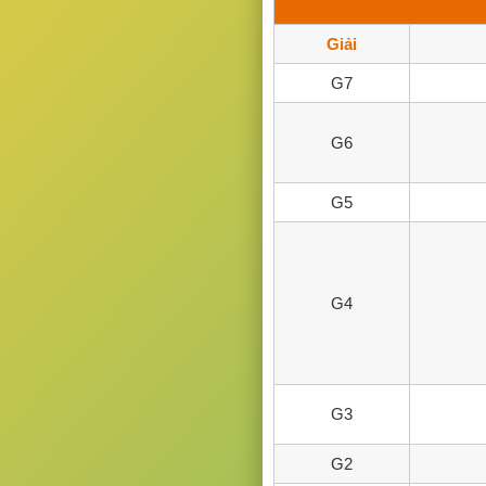
Giải
G7
G6
G5
G4
G3
G2