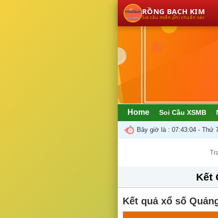
RỒNG BẠCH KIM
Soi cầu miễn phí chuẩn xác
Home
Soi Cầu XSMB
Bây giờ là :
07:43:05 - Thứ 
Tr
Kết 
Kết quả xổ số Quảng