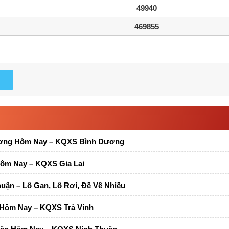
49940
469855
book
Twitter
ương Hôm Nay – KQXS Bình Dương
Hôm Nay – KQXS Gia Lai
uận – Lô Gan, Lô Rơi, Đề Về Nhiều
 Hôm Nay – KQXS Trà Vinh