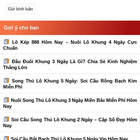
Gợi ý cho bạn
Lô Kép 888 Hôm Nay – Nuôi Lô Khung 4 Ngày Cực
Chuẩn
Đầu Đuôi Khung 3 Ngày Là Gì? Chia Sẻ Kinh Nghiệm
Thắng Lớn
Song Thủ Lô Khung 5 Ngày: Soi Cầu Rồng Bạch Kim
Miễn Phí
Nuôi Song Thủ Lô Khung 3 Ngày Miền Bắc Miễn Phí Hôm
Nay
Soi Cầu Song Thủ Lô Khung 2 Ngày – Cặp Số Đẹp Hôm
Nay
Soi Cầu Bắt Bạch Thủ Lô Khung 5 Ngày Vip Hôm Nay