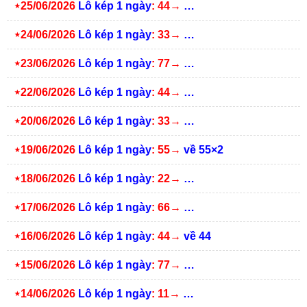
⋆25/06/2026
Lô kép 1 ngày
: 44→
…
⋆24/06/2026
Lô kép 1 ngày
: 33→
…
⋆23/06/2026
Lô kép 1 ngày
: 77→
…
⋆22/06/2026
Lô kép 1 ngày
: 44→
…
⋆20/06/2026
Lô kép 1 ngày
: 33→
…
⋆19/06/2026
Lô kép 1 ngày
: 55→
về 55×2
⋆18/06/2026
Lô kép 1 ngày
: 22→
…
⋆17/06/2026
Lô kép 1 ngày
: 66→
…
⋆16/06/2026
Lô kép 1 ngày
: 44→
về 44
⋆15/06/2026
Lô kép 1 ngày
: 77→
…
⋆14/06/2026
Lô kép 1 ngày
: 11→
…