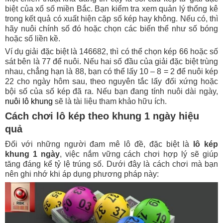
biệt của xổ số miền Bắc. Bạn kiểm tra xem quản lý thống kê
trong kết quả có xuất hiện cặp số kép hay không. Nếu có, thì
hãy nuôi chính số đó hoặc chọn các biến thể như số bóng
hoặc số liền kề.
Ví dụ giải đặc biệt là 146682, thì có thể chọn kép 66 hoặc số
sát bên là 77 để nuôi. Nếu hai số đầu của giải đặc biệt trùng
nhau, chẳng hạn là 88, bạn có thể lấy 10 – 8 = 2 để nuôi kép
22 cho ngày hôm sau, theo nguyên tắc lấy đối xứng hoặc
bội số của số kép đã ra.
Nếu bạn đang tính nuôi dài ngày,
nuôi lô khung
sẽ là tài liệu tham khảo hữu ích.
Cách chơi lô kép theo khung 1 ngày hiệu
quả
Đối với những người đam mê lô đề, đặc biệt là
lô kép
khung 1 ngày
, việc nắm vững cách chơi hợp lý sẽ giúp
tăng đáng kể tỷ lệ trúng số. Dưới đây là cách chơi mà bạn
nên ghi nhớ khi áp dụng phương pháp này: