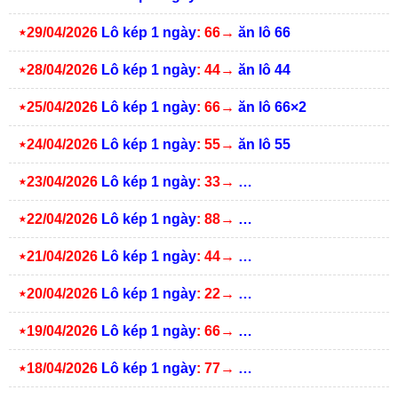
⋆29/04/2026
Lô kép 1 ngày
: 66→
ăn lô 66
⋆28/04/2026
Lô kép 1 ngày
: 44→
ăn lô 44
⋆25/04/2026
Lô kép 1 ngày
: 66→
ăn lô 66×2
⋆24/04/2026
Lô kép 1 ngày
: 55→
ăn lô 55
⋆23/04/2026
Lô kép 1 ngày
: 33→
…
⋆22/04/2026
Lô kép 1 ngày
: 88→
…
⋆21/04/2026
Lô kép 1 ngày
: 44→
…
⋆20/04/2026
Lô kép 1 ngày
: 22→
…
⋆19/04/2026
Lô kép 1 ngày
: 66→
…
⋆18/04/2026
Lô kép 1 ngày
: 77→
…