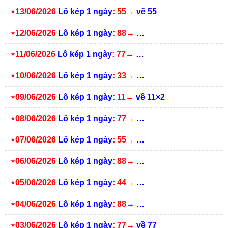
⋆13/06/2026
Lô kép 1 ngày
: 55→
về 55
⋆12/06/2026
Lô kép 1 ngày
: 88→
…
⋆11/06/2026
Lô kép 1 ngày
: 77→
…
⋆10/06/2026
Lô kép 1 ngày
: 33→
…
⋆09/06/2026
Lô kép 1 ngày
: 11→
về 11×2
⋆08/06/2026
Lô kép 1 ngày
: 77→
…
⋆07/06/2026
Lô kép 1 ngày
: 55→
…
⋆06/06/2026
Lô kép 1 ngày
: 88→
…
⋆05/06/2026
Lô kép 1 ngày
: 44→
…
⋆04/06/2026
Lô kép 1 ngày
: 88→
…
⋆03/06/2026
Lô kép 1 ngày
: 77→
về 77