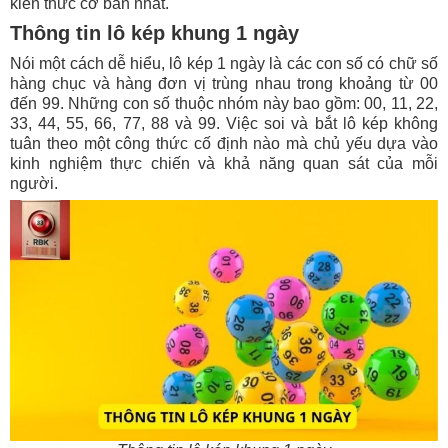
kiến thức cơ bản nhất.
Thông tin lô kép khung 1 ngày
Nói một cách dễ hiểu, lô kép 1 ngày là các con số có chữ số
hàng chục và hàng đơn vị trùng nhau trong khoảng từ 00
đến 99. Những con số thuộc nhóm này bao gồm: 00, 11, 22,
33, 44, 55, 66, 77, 88 và 99. Việc soi và bắt lô kép không
tuân theo một công thức cố định nào mà chủ yếu dựa vào
kinh nghiệm thực chiến và khả năng quan sát của mỗi
người.