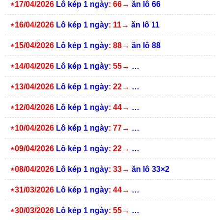
⋆17/04/2026
Lô kép 1 ngày
: 66→
ăn lô 66
⋆16/04/2026
Lô kép 1 ngày
: 11→
ăn lô 11
⋆15/04/2026
Lô kép 1 ngày
: 88→
ăn lô 88
⋆14/04/2026
Lô kép 1 ngày
: 55→
…
⋆13/04/2026
Lô kép 1 ngày
: 22→
…
⋆12/04/2026
Lô kép 1 ngày
: 44→
…
⋆10/04/2026
Lô kép 1 ngày
: 77→
…
⋆09/04/2026
Lô kép 1 ngày
: 22→
…
⋆08/04/2026
Lô kép 1 ngày
: 33→
ăn lô 33×2
⋆31/03/2026
Lô kép 1 ngày
: 44→
…
⋆30/03/2026
Lô kép 1 ngày
: 55→
…