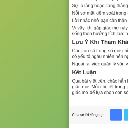
Sự lo lắng hoặc căng thẳng
Nỗi sợ mất kiểm soát trong 
Lời nhắc nhở bạn cần thận 
Vì vậy, khi gặp giấc mơ n
sống theo hướng tích cực 
Lưu Ý Khi Tham Kh
Các con số trong sổ mơ chỉ
có yếu tố ngẫu nhiên nên n
Ngoài ra, việc quản lý vốn 
Kết Luận
Qua bài viết trên, chắc hẳn
giấc mơ. Mỗi chi tiết tron
giấc mơ để lựa chọn con số
Face
Chia sẻ tới đồng bọn: