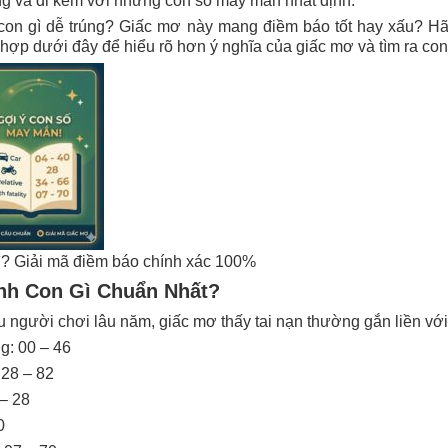
ng và đi kèm với những con số may mắn nhất định.
 con gì dễ trúng? Giấc mơ này mang điềm báo tốt hay xấu? H
g hợp dưới đây để hiểu rõ hơn ý nghĩa của giấc mơ và tìm ra con
ì? Giải mã điềm báo chính xác 100%
nh Con Gì Chuẩn Nhất?
 người chơi lâu năm, giấc mơ thấy tai nạn thường gắn liền vớ
g: 00 – 46
 28 – 82
 – 28
0