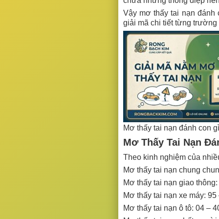
chứa những thông điệp riê
Vậy mơ thấy tai nạn đánh
giải mã chi tiết từng trườn
Mơ thấy tai nạn đánh con g
Mơ Thấy Tai Nạn Đá
Theo kinh nghiệm của nhiều
Mơ thấy tai nạn chung chun
Mơ thấy tai nạn giao thông:
Mơ thấy tai nạn xe máy: 95
Mơ thấy tai nạn ô tô: 04 – 4