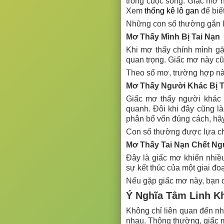
trong cuộc sống. Giấc mơ n
Xem
thống kê lô gan
để biế
Những con số thường gắn li
Mơ Thấy Mình Bị Tai Nạn
Khi mơ thấy chính mình gặ
quan trọng. Giấc mơ này cũ
Theo sổ mơ, trường hợp nà
Mơ Thấy Người Khác Bị T
Giấc mơ thấy người khác 
quanh. Đôi khi đây cũng là
phân bổ vốn đúng cách, h
Con số thường được lựa ch
Mơ Thấy Tai Nạn Chết Ng
Đây là giấc mơ khiến nhiều
sự kết thúc của một giai đ
Nếu gặp giấc mơ này, bạn c
Ý Nghĩa Tâm Linh K
Không chỉ liên quan đến nh
nhau. Thông thường, giấc 