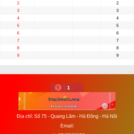
2
2
3
3
4
4
5
5
6
6
7
7
8
8
9
9
1
Địa chỉ: Số 75 - Quang Lãm - Hà Đông - Hà Nội
Email: