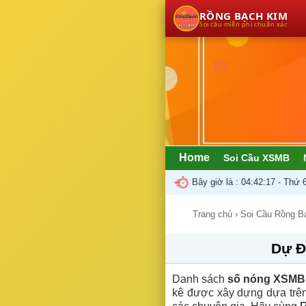
RỒNG BẠCH KIM
Soi cầu miễn phí chuẩn xác
Home
Soi Cầu XSMB
Bây giờ là :
04:42:18 - Thứ 
Trang chủ
›
Soi Cầu Rồng Bạ
Dự Đ
Danh sách
số nóng XSMB
kê được xây dựng dựa trên 