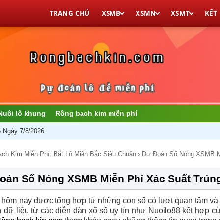
TRANG CHỦ
XSMB
XSMN
XSMT
KẾT
Nuôi lô khung
Rồng bạch kim miễn phí
6 Ngày 7/8/2026
ch Kim Miễn Phí: Bắt Lô Miền Bắc Siêu Chuẩn
›
Dự Đoán Số Nóng XSMB Mi
oán Số Nóng XSMB Miễn Phí Xác Suất Trún
hôm nay được tổng hợp từ những con số có lượt quan tâm và 
dữ liệu từ các diễn đàn xổ số uy tín như Nuoilo88 kết hợp c