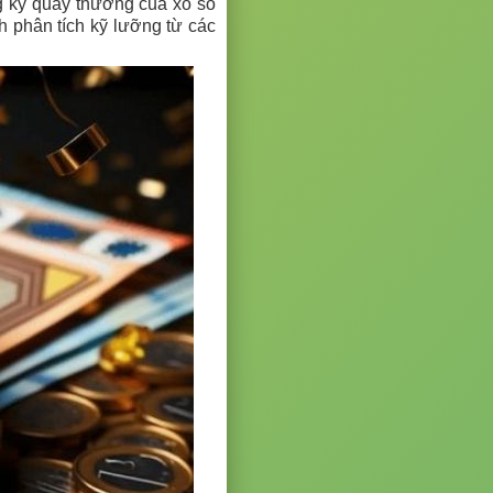
g kỳ quay thưởng của xổ số
 phân tích kỹ lưỡng từ các