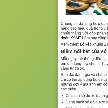
Chúng tôi đã tổng hợp da
nâng cao hiệu quả trong vi
chiến thắng với góp phần 
đoán XSMT hôm nay
cũng l
Xem thêm:
Lô kép khung 2
Điểm nổi bật của s
Mỗi ngày, hệ thống đều c
em dễ dàng lựa chọn. Thay 
càng từ trước.
Sau đó, đánh giá và chốt s
chí có thể áp dụng bộ đề từ
những gợi ý mà anh em có 
các miền.
Các con số được đánh giá
Danh sách số đã được sàn