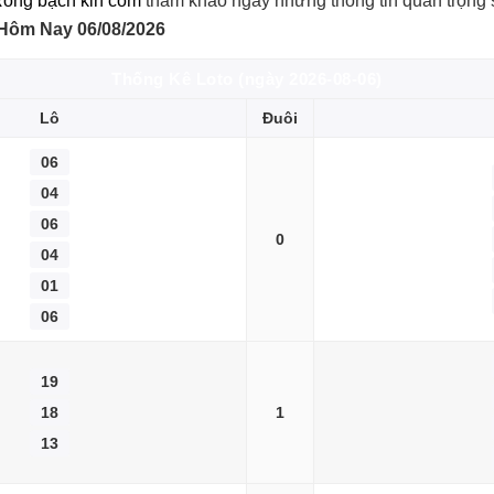
ồng bạch kin com
tham khảo ngay những thông tin quan trọng 
Hôm Nay 06/08/2026
Thống Kê Loto (ngày 2026-08-06)
Lô
Đuôi
06
04
06
0
04
01
06
19
18
1
13