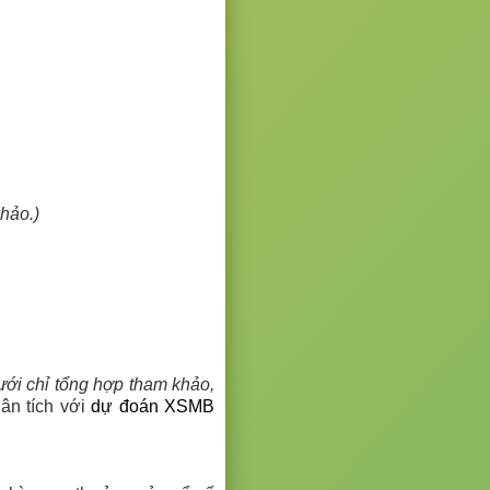
hảo.)
ưới chỉ tổng hợp tham khảo,
ân tích với
dự đoán XSMB