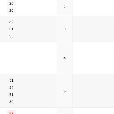
20
2
20
32
31
3
35
4
51
54
5
51
50
67