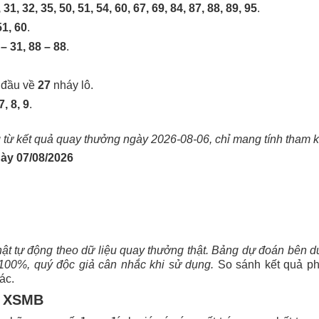
 31, 32, 35, 50, 51, 54, 60, 67, 69, 84, 87, 88, 89, 95
.
51, 60
.
 – 31, 88 – 88
.
i đầu về
27
nháy lô.
 7, 8, 9
.
g từ kết quả quay thưởng ngày 2026-08-06, chỉ mang tính tham k
ày 07/08/2026
ật tự động theo dữ liệu quay thưởng thật. Bảng dự đoán bên d
100%, quý độc giả cân nhắc khi sử dụng.
So sánh kết quả ph
ác.
g XSMB