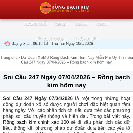
RỒNG BẠCH KIM
Soi cầu miễn phí chuẩn xác
TRANG CHỦ
XSMB
XSMN
XSMT
KẾT QUẢ XS3M
THỐNG KÊ
Bây giờ là :
06:18:19 - Thứ hai Ngày 10/8/2026
Trang chủ
›
Dự Đoán XSMB Rồng Bạch Kim Hôm Nay Miễn Phí Uy Tín
›
Soi
Cầu 247 Ngày 07/04/2026 – Rồng bạch kim hôm nay
Soi Cầu 247 Ngày 07/04/2026 – Rồng bạch
kim hôm nay
Soi Cầu 247 Ngày 07/04/2026
là một trong những hoạt
động dự đoán xổ số được người chơi đặc biệt quan tâm
hàng ngày. Với các phân tích chi tiết, dựa trên các phương
pháp soi cầu truyền thống và hiện đại. Trong bài viết này,
Rồng bạch kim chính xác 100
sẽ đi sâu phân tích các dữ
liệu, thống kê, phương pháp dự đoán dựa trên các yếu tố