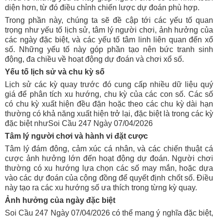
diện hơn, từ đó điều chỉnh chiến lược dự đoán phù hợp.
Trong phần này, chúng ta sẽ đề cập tới các yếu tố quan
trọng như yếu tố lịch sử, tâm lý người chơi, ảnh hưởng của
các ngày đặc biệt, và các yếu tố tâm linh liên quan đến xổ
số. Những yếu tố này góp phần tạo nên bức tranh sinh
động, đa chiều về hoạt động dự đoán và chơi xổ số.
Yếu tố lịch sử và chu kỳ số
Lịch sử các kỳ quay trước đó cung cấp nhiều dữ liệu quý
giá để phân tích xu hướng, chu kỳ của các con số. Các số
có chu kỳ xuất hiện đều đặn hoặc theo các chu kỳ dài hạn
thường có khả năng xuất hiện trở lại, đặc biệt là trong các kỳ
đặc biệt nhưSoi Cầu 247 Ngày 07/04/2026
Tâm lý người chơi và hành vi đặt cược
Tâm lý đám đông, cảm xúc cá nhân, và các chiến thuật cá
cược ảnh hưởng lớn đến hoạt động dự đoán. Người chơi
thường có xu hướng lựa chọn các số may mắn, hoặc dựa
vào các dự đoán của cộng đồng để quyết định chốt số. Điều
này tạo ra các xu hướng số ưa thích trong từng kỳ quay.
Ảnh hưởng của ngày đặc biệt
Soi Cầu 247 Ngày 07/04/2026 có thể mang ý nghĩa đặc biệt,