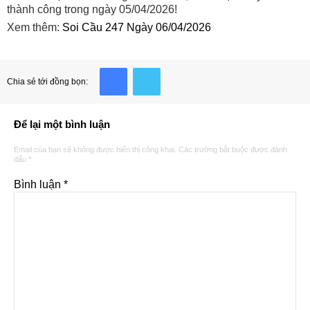
thành công trong ngày 05/04/2026!
Xem thêm:
Soi Cầu 247 Ngày 06/04/2026
Facebook
Twitter
Chia sẻ tới đồng bọn:
Để lại một bình luận
Email của bạn sẽ không được hiển thị công khai.
Các trường bắt buộc được đánh
dấu
*
Bình luận
*