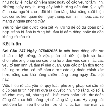
như ngày lễ, ngày kỷ niệm hoặc ngày có các yếu tố tâm linh.
Những ngày này thường gây ảnh hưởng đến tâm lý, quyết
định của người chơi, đôi khi làm tăng khả năng xuất hiện
các con số liên quan đến ngày tháng, năm sinh, hoặc các số
mang ý nghĩa phong thủy.
Yếu tố này cần được xem xét kỹ lưỡng để có dự đoán phù
hợp, tránh bị ảnh hưởng bởi tâm lý đám đông hoặc tin đồn
không có căn cứ.
Kết luận
Soi Cầu 247 Ngày 07/04/2026
là một hoạt động cần sự
chuẩn bị kỹ lưỡng, từ việc phân tích dữ liệu lịch sử, lựa
chọn phương pháp soi cầu phù hợp, đến việc cân nhắc các
yếu tố tâm linh và tâm lý liên quan. Qua các phân tích trong
bài, người chơi có thể nắm được các dự đoán chính xác
hơn, nâng cao khả năng chiến thắng trong ngày đặc biệt
này.
Việc hiểu rõ các yếu tố, quy luật, phương pháp soi cầu sẽ
giúp bạn tự tin hơn khi đưa ra quyết định. Nhớ rằng, xổ số là
trò chơi may rủi, nhưng nếu biết cách phân tích, dự đoán
đúng đắn, cơ hội thắng lợi sẽ càng tăng cao. Hy vọng bài
viết đem lại nhiều thông tin hữu ích, chúc bạn may mắn và