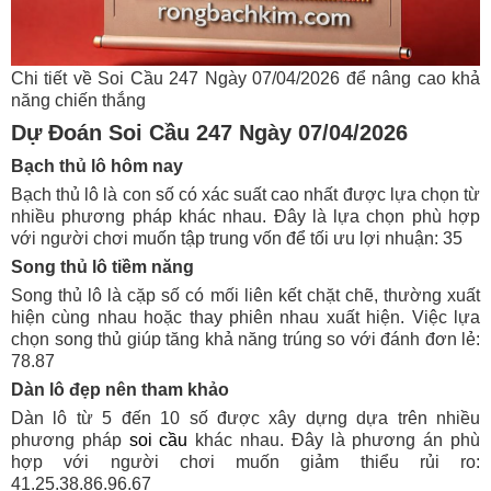
Chi tiết về Soi Cầu 247 Ngày 07/04/2026 để nâng cao khả
năng chiến thắng
Dự Đoán Soi Cầu 247 Ngày 07/04/2026
Bạch thủ lô hôm nay
Bạch thủ lô là con số có xác suất cao nhất được lựa chọn từ
nhiều phương pháp khác nhau. Đây là lựa chọn phù hợp
với người chơi muốn tập trung vốn để tối ưu lợi nhuận: 35
Song thủ lô tiềm năng
Song thủ lô là cặp số có mối liên kết chặt chẽ, thường xuất
hiện cùng nhau hoặc thay phiên nhau xuất hiện. Việc lựa
chọn song thủ giúp tăng khả năng trúng so với đánh đơn lẻ:
78.87
Dàn lô đẹp nên tham khảo
Dàn lô từ 5 đến 10 số được xây dựng dựa trên nhiều
phương pháp
soi cầu
khác nhau. Đây là phương án phù
hợp với người chơi muốn giảm thiểu rủi ro:
41.25.38.86.96.67