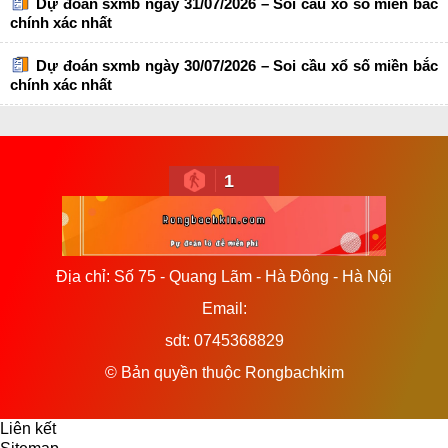
Dự đoán sxmb ngày 31/07/2026 – Soi cầu xổ số miền bắc
chính xác nhất
Dự đoán sxmb ngày 30/07/2026 – Soi cầu xổ số miền bắc
chính xác nhất
1
Địa chỉ: Số 75 - Quang Lãm - Hà Đông - Hà Nội
Email:
sdt: 0745368829
© Bản quyền thuộc Rongbachkim
Liên kết