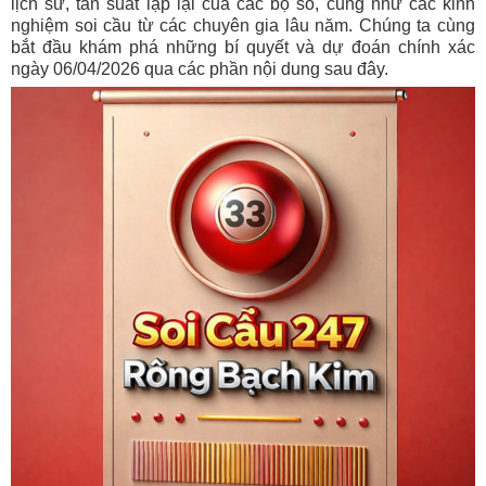
lịch sử, tần suất lặp lại của các bộ số, cũng như các kinh
nghiệm soi cầu từ các chuyên gia lâu năm. Chúng ta cùng
bắt đầu khám phá những bí quyết và dự đoán chính xác
ngày 06/04/2026 qua các phần nội dung sau đây.