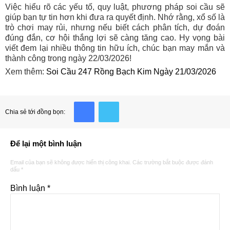
Việc hiểu rõ các yếu tố, quy luật, phương pháp soi cầu sẽ
giúp bạn tự tin hơn khi đưa ra quyết định. Nhớ rằng, xổ số là
trò chơi may rủi, nhưng nếu biết cách phân tích, dự đoán
đúng đắn, cơ hội thắng lợi sẽ càng tăng cao. Hy vọng bài
viết đem lại nhiều thông tin hữu ích, chúc bạn may mắn và
thành công trong ngày 22/03/2026!
Xem thêm:
Soi Cầu 247 Rồng Bạch Kim Ngày 21/03/2026
Facebook
Twitter
Chia sẻ tới đồng bọn:
Để lại một bình luận
Email của bạn sẽ không được hiển thị công khai.
Các trường bắt buộc được đánh
dấu
*
Bình luận
*