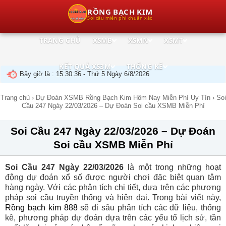
RỒNG BẠCH KIM
Soi cầu miễn phí chuẩn xác
TRANG CHỦ
XSMB
XSMN
XSMT
KẾT QUẢ XS3M
THỐNG KÊ
Bây giờ là :
15:30:36 - Thứ 5 Ngày 6/8/2026
Trang chủ
›
Dự Đoán XSMB Rồng Bạch Kim Hôm Nay Miễn Phí Uy Tín
›
Soi
Cầu 247 Ngày 22/03/2026 – Dự Đoán Soi cầu XSMB Miễn Phí
Soi Cầu 247 Ngày 22/03/2026 – Dự Đoán
Soi cầu XSMB Miễn Phí
Soi Cầu 247 Ngày 22/03/2026
là một trong những hoạt
động dự đoán xổ số được người chơi đặc biệt quan tâm
hàng ngày. Với các phân tích chi tiết, dựa trên các phương
pháp soi cầu truyền thống và hiện đại. Trong bài viết này,
Rồng bạch kim 888
sẽ đi sâu phân tích các dữ liệu, thống
kê, phương pháp dự đoán dựa trên các yếu tố lịch sử, tần