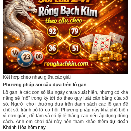
Kết hợp chéo nhau giữa các giải
Phương pháp soi cầu dựa trên lô gan
Lô gan là các con số lâu ngày chưa xuất hiện, nhưng có khả
năng sẽ “nổ” trong kỳ tới do theo quy luật cân bằng của xổ
số. Người chơi thường dựa trên danh sách các lô gan để
chốt số, tránh bỏ lỡ cơ hội. Phương pháp này khá phổ biến
vì đơn giản, dễ làm và có tỷ lệ thắng cao nếu áp dụng đúng
cách. Anh em chơi đài này nên tham khảo thêm
dự đoán
Khánh Hòa hôm nay
.