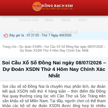
RỒNG BẠCH KIM
Soi cầu miễn phí chuẩn xác
TRANG CHỦ
XSMB
XSMN
XSMT
KẾT QUẢ XS3M
THỐNG KÊ
Bây giờ là :
07:27:04 - Thứ 7 Ngày 8/8/2026
Trang chủ
›
Dự đoán XSMN
›
Soi Cầu Xổ Số Đồng Nai ngày 08/07/2026 –
Dự Đoán XSDN Thứ 4 Hôm Nay Chính Xác Nhất
Soi Cầu Xổ Số Đồng Nai ngày 08/07/2026 –
Dự Đoán XSDN Thứ 4 Hôm Nay Chính Xác
Nhất
Soi cầu xổ số Đồng Nai là chuyên mục phân tích, dự đoán
kết quả XSDN mỗi thứ 4 hàng tuần – thời điểm đài Đồng
Nai quay thưởng cùng lúc với Cần Thơ và Sóc Trăng trên
sân khấu xổ số Miền Nam. Tại đây, người chơi có thể tham
khảo các bộ số dự đoán XSDN được tổng hợp từ nhiều