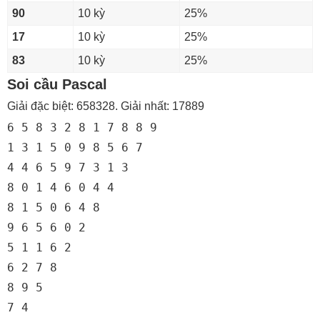
90
10 kỳ
25%
17
10 kỳ
25%
83
10 kỳ
25%
Soi cầu Pascal
Giải đặc biệt: 658328. Giải nhất: 17889
6 5 8 3 2 8 1 7 8 8 9
1 3 1 5 0 9 8 5 6 7
4 4 6 5 9 7 3 1 3
8 0 1 4 6 0 4 4
8 1 5 0 6 4 8
9 6 5 6 0 2
5 1 1 6 2
6 2 7 8
8 9 5
7 4