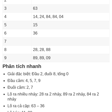
2
3
63
4
14, 24, 84, 84, 04
5
15
6
36
7
8
28, 28, 88
9
89, 89, 09
Phân tích nhanh
Giải đặc biệt: Đầu 2, đuôi 8, tổng 0
Đầu câm: 4, 5, 7, 9
Đuôi câm: 2, 7
Lô ra nhiều nháy: 28 ra 2 nháy, 89 ra 2 nháy, 84 ra 2
nháy
Lô ra cả cặp: 63 – 36