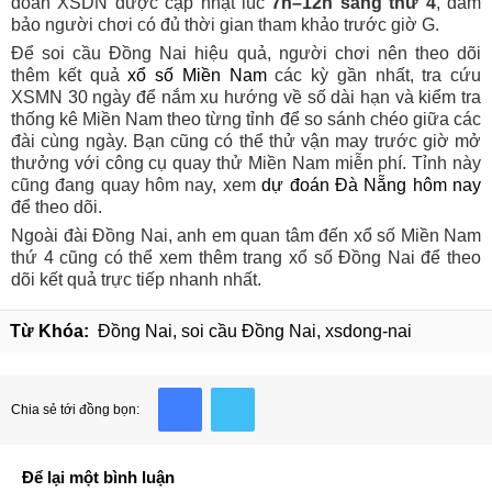
đoán XSDN được cập nhật lúc
7h–12h sáng thứ 4
, đảm
bảo người chơi có đủ thời gian tham khảo trước giờ G.
Để soi cầu Đồng Nai hiệu quả, người chơi nên theo dõi
thêm kết quả
xổ số Miền Nam
các kỳ gần nhất, tra cứu
XSMN 30 ngày để nắm xu hướng về số dài hạn và kiểm tra
thống kê Miền Nam theo từng tỉnh để so sánh chéo giữa các
đài cùng ngày. Bạn cũng có thể thử vận may trước giờ mở
thưởng với công cụ quay thử Miền Nam miễn phí. Tỉnh này
cũng đang quay hôm nay, xem
dự đoán Đà Nẵng hôm nay
để theo dõi.
Ngoài đài Đồng Nai, anh em quan tâm đến xổ số Miền Nam
thứ 4 cũng có thể xem thêm trang xổ số Đồng Nai để theo
dõi kết quả trực tiếp nhanh nhất.
Từ Khóa:
Đồng Nai
,
soi cầu Đồng Nai
,
xsdong-nai
Facebook
Twitter
Chia sẻ tới đồng bọn:
Để lại một bình luận