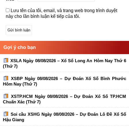
Lưu tên của tôi, email, và trang web trong trình duyệt
này cho lần bình luận kế tiếp của tôi.
Gợi ý cho bạn
XSLA Ngày 08/08/2026 – Xổ Số Long An Hôm Nay Thứ 6
(Thứ 7)
XSBP Ngày 08/08/2026 – Dự Đoán Xổ Số Bình Phước
Hôm Nay (Thứ 7)
XSTP.HCM Ngày 08/08/2026 – Dự Đoán Xổ Số TP.HCM
Chuẩn Xác (Thứ 7)
Soi cầu XSHG Ngày 08/08/2026 – Dự Đoán Lô Đề Xổ Số
Hậu Giang