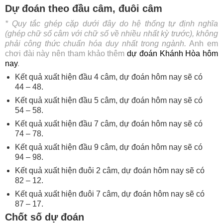
Dự đoán theo đầu câm, đuôi câm
* Quy tắc ghép cặp dưới đây do hệ thống tự định nghĩa
(ghép chữ số câm với chữ số về nhiều nhất kỳ trước), không
phải công thức chuẩn hóa duy nhất trong ngành.
Anh em
chơi đài này nên tham khảo thêm
dự đoán Khánh Hòa hôm
nay
.
Kết quả xuất hiện đầu 4 câm, dự đoán hôm nay sẽ có
44 – 48.
Kết quả xuất hiện đầu 5 câm, dự đoán hôm nay sẽ có
54 – 58.
Kết quả xuất hiện đầu 7 câm, dự đoán hôm nay sẽ có
74 – 78.
Kết quả xuất hiện đầu 9 câm, dự đoán hôm nay sẽ có
94 – 98.
Kết quả xuất hiện đuôi 2 câm, dự đoán hôm nay sẽ có
82 – 12.
Kết quả xuất hiện đuôi 7 câm, dự đoán hôm nay sẽ có
87 – 17.
Chốt số dự đoán