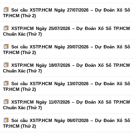
Soi cầu XSTP.HCM Ngày 27/07/2026 – Dự Đoán Xổ Số
TP.HCM (Thứ 2)
XSTP.HCM Ngày 25/07/2026 – Dự Đoán Xổ Số TP.HCM
Chuẩn Xác (Thứ 7)
Soi cầu XSTP.HCM Ngày 20/07/2026 – Dự Đoán Xổ Số
TP.HCM (Thứ 2)
XSTP.HCM Ngày 18/07/2026 – Dự Đoán Xổ Số TP.HCM
Chuẩn Xác (Thứ 7)
Soi cầu XSTP.HCM Ngày 13/07/2026 – Dự Đoán Xổ Số
TP.HCM (Thứ 2)
XSTP.HCM Ngày 11/07/2026 – Dự Đoán Xổ Số TP.HCM
Chuẩn Xác (Thứ 7)
Soi cầu XSTP.HCM Ngày 06/07/2026 – Dự Đoán Xổ Số
TP.HCM (Thứ 2)