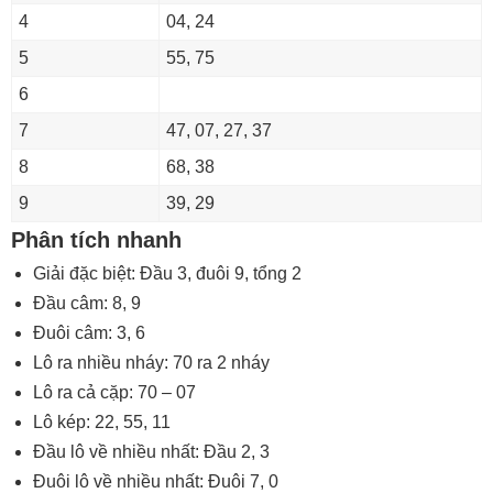
4
04, 24
5
55, 75
6
7
47, 07, 27, 37
8
68, 38
9
39, 29
Phân tích nhanh
Giải đặc biệt: Đầu 3, đuôi 9, tổng 2
Đầu câm: 8, 9
Đuôi câm: 3, 6
Lô ra nhiều nháy: 70 ra 2 nháy
Lô ra cả cặp: 70 – 07
Lô kép: 22, 55, 11
Đầu lô về nhiều nhất: Đầu 2, 3
Đuôi lô về nhiều nhất: Đuôi 7, 0