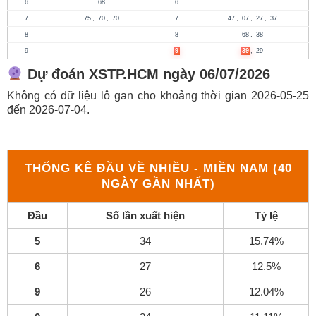
6
68
6
,
,
,
,
,
7
75
70
70
7
47
07
27
37
,
8
8
68
38
,
9
9
39
29
Dự đoán XSTP.HCM ngày 06/07/2026
Không có dữ liệu lô gan cho khoảng thời gian 2026-05-25
đến 2026-07-04.
THỐNG KÊ ĐẦU VỀ NHIỀU - MIỀN NAM (40
NGÀY GẦN NHẤT)
Đầu
Số lần xuất hiện
Tỷ lệ
5
34
15.74%
6
27
12.5%
9
26
12.04%