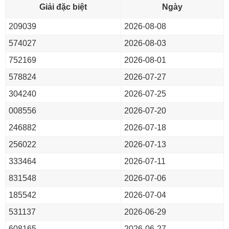
Giải đặc biệt
Ngày
209039
2026-08-08
574027
2026-08-03
752169
2026-08-01
578824
2026-07-27
304240
2026-07-25
008556
2026-07-20
246882
2026-07-18
256022
2026-07-13
333464
2026-07-11
831548
2026-07-06
185542
2026-07-04
531137
2026-06-29
608165
2026-06-27