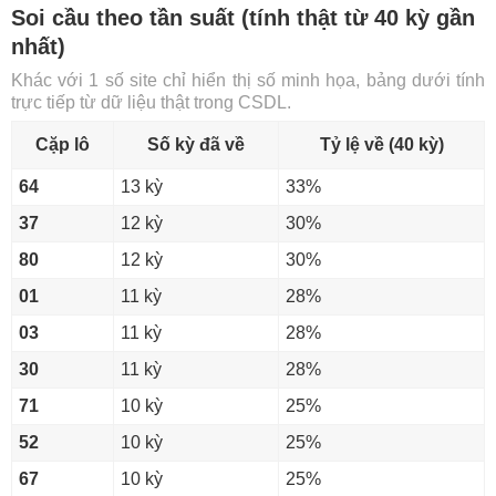
Soi cầu theo tần suất (tính thật từ 40 kỳ gần
nhất)
Khác với 1 số site chỉ hiển thị số minh họa, bảng dưới tính
trực tiếp từ dữ liệu thật trong CSDL.
Cặp lô
Số kỳ đã về
Tỷ lệ về (40 kỳ)
64
13 kỳ
33%
37
12 kỳ
30%
80
12 kỳ
30%
01
11 kỳ
28%
03
11 kỳ
28%
30
11 kỳ
28%
71
10 kỳ
25%
52
10 kỳ
25%
67
10 kỳ
25%