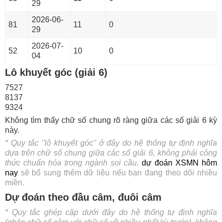
29
2026-06-
81
11
0
29
2026-07-
52
10
0
04
Lô khuyết góc (giải 6)
7527
8137
9324
Không tìm thấy chữ số chung rõ ràng giữa các số giải 6 kỳ
này.
* Quy tắc "lô khuyết góc" ở đây do hệ thống tự định nghĩa
dựa trên chữ số chung giữa các số giải 6, không phải công
thức chuẩn hóa trong ngành soi cầu.
dự đoán XSMN hôm
nay
sẽ bổ sung thêm dữ liệu nếu bạn đang theo dõi nhiều
miền.
Dự đoán theo đầu câm, đuôi câm
* Quy tắc ghép cặp dưới đây do hệ thống tự định nghĩa