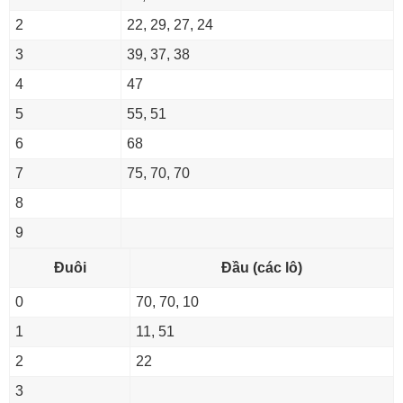
2
22, 29, 27, 24
3
39, 37, 38
4
47
5
55, 51
6
68
7
75, 70, 70
8
9
Đuôi
Đầu (các lô)
0
70, 70, 10
1
11, 51
2
22
3