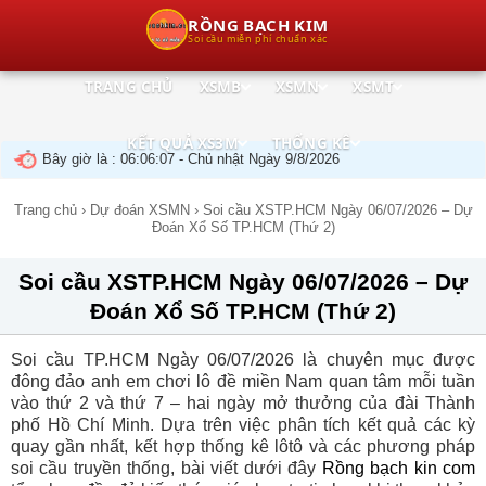
RỒNG BẠCH KIM
Soi cầu miễn phí chuẩn xác
TRANG CHỦ
XSMB
XSMN
XSMT
KẾT QUẢ XS3M
THỐNG KÊ
Bây giờ là :
06:06:08 - Chủ nhật Ngày 9/8/2026
Trang chủ
›
Dự đoán XSMN
›
Soi cầu XSTP.HCM Ngày 06/07/2026 – Dự
Đoán Xổ Số TP.HCM (Thứ 2)
Soi cầu XSTP.HCM Ngày 06/07/2026 – Dự
Đoán Xổ Số TP.HCM (Thứ 2)
Soi cầu TP.HCM Ngày 06/07/2026 là chuyên mục được
đông đảo anh em chơi lô đề miền Nam quan tâm mỗi tuần
vào thứ 2 và thứ 7 – hai ngày mở thưởng của đài Thành
phố Hồ Chí Minh. Dựa trên việc phân tích kết quả các kỳ
quay gần nhất, kết hợp thống kê lôtô và các phương pháp
soi cầu truyền thống, bài viết dưới đây
Rồng bạch kin com