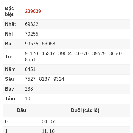
Đặc
209039
biệt
Nhất
69322
Nhì
70255
Ba
99575 66968
91170 45347 39604 40770 39529 86507
Tư
86511
Năm
8451
Sáu
7527 8137 9324
Bảy
238
Tám
10
Đầu
Đuôi (các lô)
0
04, 07
1
11, 10