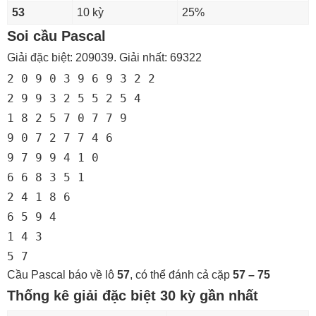
53
10 kỳ
25%
Soi cầu Pascal
Giải đặc biệt: 209039. Giải nhất: 69322
2 0 9 0 3 9 6 9 3 2 2
2 9 9 3 2 5 5 2 5 4
1 8 2 5 7 0 7 7 9
9 0 7 2 7 7 4 6
9 7 9 9 4 1 0
6 6 8 3 5 1
2 4 1 8 6
6 5 9 4
1 4 3
5 7
Cầu Pascal báo về lô
57
, có thể đánh cả cặp
57 – 75
Thống kê giải đặc biệt 30 kỳ gần nhất