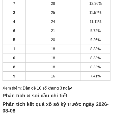
7
28
12.96%
2
25
11.57%
4
24
11.11%
6
21
9.72%
5
20
9.26%
1
18
8.33%
0
18
8.33%
8
18
8.33%
9
16
7.41%
Xem thêm:
Dàn đề 10 số khung 3 ngày
Phân tích & soi cầu chi tiết
Phân tích kết quả xổ số kỳ trước ngày 2026-
08-08