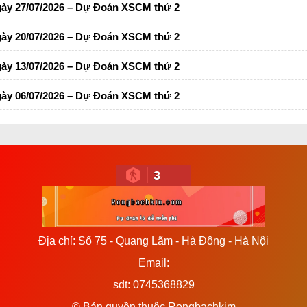
gày 27/07/2026 – Dự Đoán XSCM thứ 2
gày 20/07/2026 – Dự Đoán XSCM thứ 2
gày 13/07/2026 – Dự Đoán XSCM thứ 2
gày 06/07/2026 – Dự Đoán XSCM thứ 2
3
Địa chỉ: Số 75 - Quang Lãm - Hà Đông - Hà Nội
Email:
sdt: 0745368829
© Bản quyền thuộc Rongbachkim