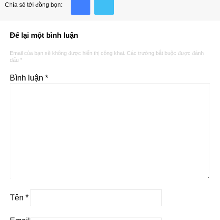
Chia sẻ tới đồng bọn:
Để lại một bình luận
Email của bạn sẽ không được hiển thị công khai.
Các trường bắt buộc được đánh
dấu
*
Bình luận
*
Tên
*