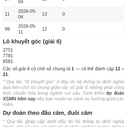
04
2026-05-
11
13
0
04
2026-05-
99
12
0
11
Lô khuyết góc (giải 6)
2751
7781
8581
Các số giải 6 có chữ số chung là
1
— có thể đánh cặp
12 –
21
.
* Quy tắc "lô khuyết góc" ở đây do hệ thống tự định nghĩa
dựa trên chữ số chung giữa các số giải 6, không phải công
thức chuẩn hóa trong ngành soi cầu.
Xem thêm
dự đoán
XSMN hôm nay
nếu bạn muốn so sánh xu hướng giữa các
miền.
Dự đoán theo đầu câm, đuôi câm
* Quy tắc ghép cặp dưới đây do hệ thống tự định nghĩa