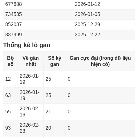
677688
2026-01-12
734535
2026-01-05
852037
2025-12-29
337999
2025-12-22
Thống kê lô gan
Bộ
Về gần
Số kỳ
Gan cực đại (trong dữ liệu
số
nhất
gan
hiện có)
2026-01-
12
25
0
19
2026-01-
63
25
0
19
2026-02-
55
21
0
16
2026-02-
93
20
0
23