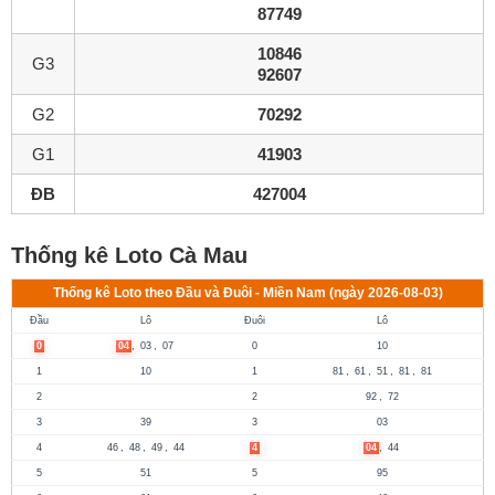
87749
10846
G3
92607
G2
70292
G1
41903
ĐB
427004
Thống kê Loto Cà Mau
Thống kê Loto theo Đầu và Đuôi - Miền Nam (ngày 2026-08-03)
Đầu
Lô
Đuôi
Lô
,
,
0
04
03
07
0
10
,
,
,
,
1
10
1
81
61
51
81
81
,
2
2
92
72
3
39
3
03
,
,
,
,
4
46
48
49
44
4
04
44
5
51
5
95