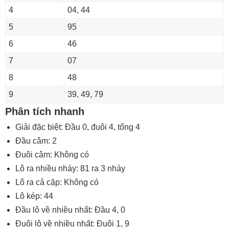
4
04, 44
5
95
6
46
7
07
8
48
9
39, 49, 79
Phân tích nhanh
Giải đặc biệt: Đầu 0, đuôi 4, tổng 4
Đầu câm: 2
Đuôi câm: Không có
Lô ra nhiều nháy: 81 ra 3 nháy
Lô ra cả cặp: Không có
Lô kép: 44
Đầu lô về nhiều nhất: Đầu 4, 0
Đuôi lô về nhiều nhất: Đuôi 1, 9