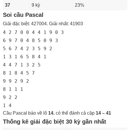
37
9 kỳ
23%
Soi cầu Pascal
Giải đặc biệt: 427004. Giải nhất: 41903
4 2 7 0 0 4 4 1 9 0 3
6 9 7 0 4 8 5 0 9 3
5 6 7 4 2 3 5 9 2
1 3 1 6 5 8 4 1
4 4 7 1 3 2 5
8 1 8 4 5 7
9 9 2 9 2
8 1 1 1
9 2 2
1 4
Cầu Pascal báo về lô
14
, có thể đánh cả cặp
14 – 41
Thống kê giải đặc biệt 30 kỳ gần nhất