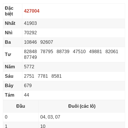
Đặc
427004
biệt
Nhất
41903
Nhì
70292
Ba
10846 92607
82848 78795 88739 47510 49881 82061
Tư
87749
Năm
5772
Sáu
2751 7781 8581
Bảy
679
Tám
44
Đầu
Đuôi (các lô)
0
04, 03, 07
1
10