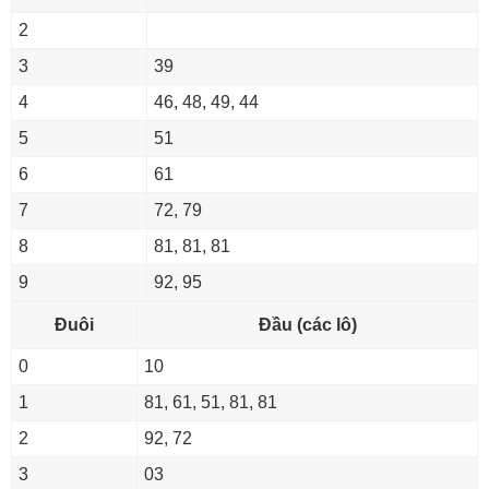
2
3
39
4
46, 48, 49, 44
5
51
6
61
7
72, 79
8
81, 81, 81
9
92, 95
Đuôi
Đầu (các lô)
0
10
1
81, 61, 51, 81, 81
2
92, 72
3
03