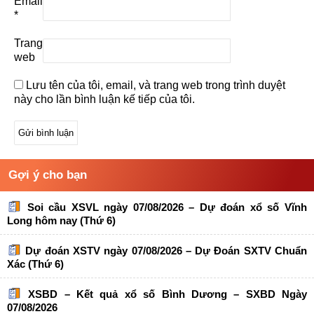
Email
*
Trang
web
Lưu tên của tôi, email, và trang web trong trình duyệt
này cho lần bình luận kế tiếp của tôi.
Gợi ý cho bạn
Soi cầu XSVL ngày 07/08/2026 – Dự đoán xổ số Vĩnh
Long hôm nay (Thứ 6)
Dự đoán XSTV ngày 07/08/2026 – Dự Đoán SXTV Chuẩn
Xác (Thứ 6)
XSBD – Kết quả xổ số Bình Dương – SXBD Ngày
07/08/2026