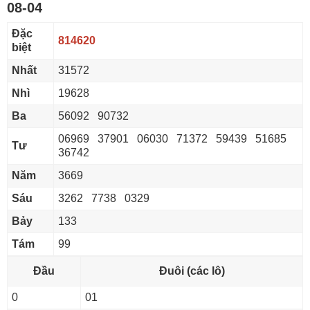
08-04
Đặc
814620
biệt
Nhất
31572
Nhì
19628
Ba
56092 90732
06969 37901 06030 71372 59439 51685
Tư
36742
Năm
3669
Sáu
3262 7738 0329
Bảy
133
Tám
99
Đầu
Đuôi (các lô)
0
01