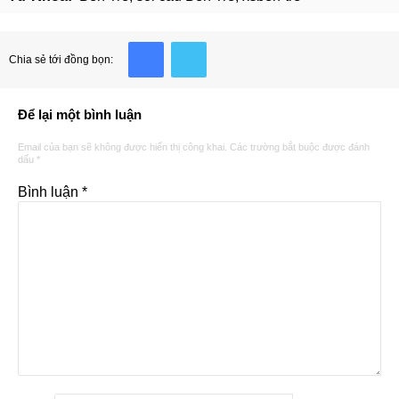
Facebook
Twitter
Chia sẻ tới đồng bọn:
Để lại một bình luận
Email của bạn sẽ không được hiển thị công khai.
Các trường bắt buộc được đánh
dấu
*
Bình luận
*