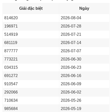
Giải đặc biệt
Ngày
814620
2026-08-04
196971
2026-07-28
514919
2026-07-21
681119
2026-07-14
877777
2026-07-07
773221
2026-06-30
034315
2026-06-23
691272
2026-06-16
910547
2026-06-09
292066
2026-06-02
710634
2026-05-26
985684
2026-05-19