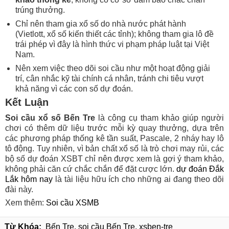
trúng thưởng.
Chỉ nên tham gia xổ số do nhà nước phát hành
(Vietlott, xổ số kiến thiết các tỉnh); không tham gia lô đề
trái phép vì đây là hình thức vi phạm pháp luật tại Việt
Nam.
Nên xem việc theo dõi soi cầu như một hoạt động giải
trí, cân nhắc kỹ tài chính cá nhân, tránh chi tiêu vượt
khả năng vì các con số dự đoán.
Kết Luận
Soi cầu xổ số Bến Tre
là công cụ tham khảo giúp người
chơi có thêm dữ liệu trước mỗi kỳ quay thưởng, dựa trên
các phương pháp thống kê tần suất, Pascale, 2 nháy hay lô
tô động. Tuy nhiên, vì bản chất xổ số là trò chơi may rủi, các
bộ số dự đoán XSBT chỉ nên được xem là gợi ý tham khảo,
không phải căn cứ chắc chắn để đặt cược lớn.
dự đoán Đắk
Lắk hôm nay
là tài liệu hữu ích cho những ai đang theo dõi
đài này.
Xem thêm:
Soi cầu XSMB
Từ Khóa:
Bến Tre
,
soi cầu Bến Tre
,
xsben-tre