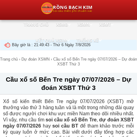
RỒNG BẠCH KIM
Soi cầu miễn phí chuẩn xác
TRANG CHỦ
XSMB
XSMN
XSMT
KẾT QUẢ XS3M
THỐNG KÊ
Bây giờ là :
21:49:44 - Thứ 6 Ngày 7/8/2026
Trang chủ
›
Dự đoán XSMN
›
Cầu xổ số Bến Tre ngày 07/07/2026 – Dự đoán
XSBT Thứ 3
Cầu xổ số Bến Tre ngày 07/07/2026 – Dự
đoán XSBT Thứ 3
Xổ số kiến thiết Bến Tre ngày 07/07/2026 (XSBT) mở
thưởng vào thứ 3 hàng tuần và là một trong những đài quay
số được người chơi khu vực miền Nam theo dõi nhiều nhất.
Vì vậy, nhu cầu tìm
soi cầu xổ số Bến Tre
,
dự đoán XSBT
ngày 07/07/2026
hay
soi cầu BT
để tham khảo trước mỗi
kỳ quay luôn ở mức cao. Bài viết dưới đây tổng hợp các