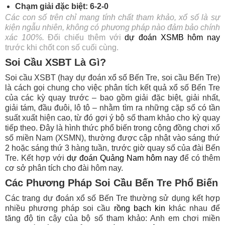
Chạm giải đặc biệt: 6-2-0
Các con số trên chỉ mang tính chất tham khảo, xổ số là sự
kiện ngẫu nhiên, không có phương pháp nào đảm bảo chính
xác 100%.
Đối chiếu thêm với
dự đoán XSMB hôm nay
trước khi chốt con số cuối cùng.
Soi Cầu XSBT Là Gì?
Soi cầu XSBT (hay dự đoán xổ số Bến Tre, soi cầu Bến Tre)
là cách gọi chung cho việc phân tích kết quả xổ số Bến Tre
của các kỳ quay trước – bao gồm giải đặc biệt, giải nhất,
giải tám, đầu đuôi, lô tô – nhằm tìm ra những cặp số có tần
suất xuất hiện cao, từ đó gợi ý bộ số tham khảo cho kỳ quay
tiếp theo. Đây là hình thức phổ biến trong cộng đồng chơi xổ
số miền Nam (XSMN), thường được cập nhật vào sáng thứ
2 hoặc sáng thứ 3 hàng tuần, trước giờ quay số của đài Bến
Tre. Kết hợp với
dự đoán Quảng Nam hôm nay
để có thêm
cơ sở phân tích cho đài hôm nay.
Các Phương Pháp Soi Cầu Bến Tre Phổ Biến
Các trang dự đoán xổ số Bến Tre thường sử dụng kết hợp
nhiều phương pháp soi cầu
rồng bạch kin
khác nhau để
tăng độ tin cậy của bộ số tham khảo: Anh em chơi miền