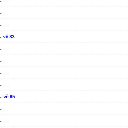
5→
…
2→
…
7→
…
3→
về 83
7→
…
4→
…
7→
…
8→
…
5→
về 65
1→
…
4→
…