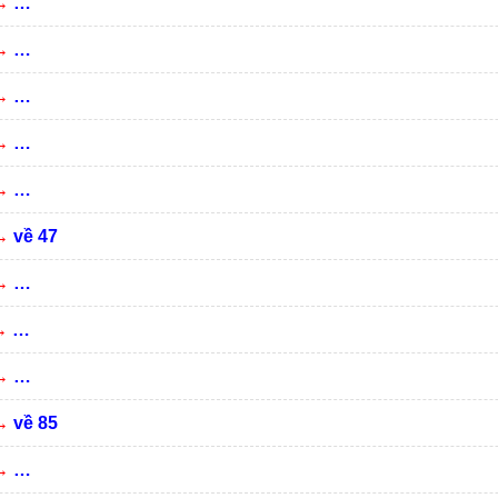
5→
…
2→
…
6→
…
3→
…
5→
…
7→
về 47
5→
…
6→
…
3→
…
5→
về 85
3→
…