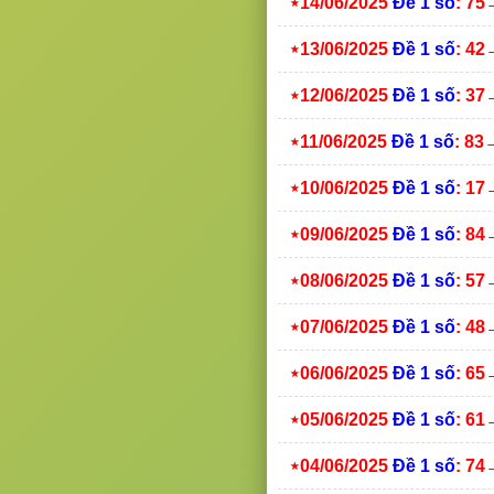
⋆14/06/2025
Đề 1 số
: 7
⋆13/06/2025
Đề 1 số
: 4
⋆12/06/2025
Đề 1 số
: 3
⋆11/06/2025
Đề 1 số
: 8
⋆10/06/2025
Đề 1 số
: 1
⋆09/06/2025
Đề 1 số
: 8
⋆08/06/2025
Đề 1 số
: 5
⋆07/06/2025
Đề 1 số
: 4
⋆06/06/2025
Đề 1 số
: 6
⋆05/06/2025
Đề 1 số
: 6
⋆04/06/2025
Đề 1 số
: 7