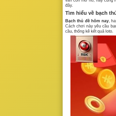
vẫn còn mơ hồ, hãy cùng
đây.
Tìm hiểu về bạch th
Bạch thủ đề hôm nay
, h
Cách chơi này yêu cầu bạn
cầu, thống kê kết quả loto.