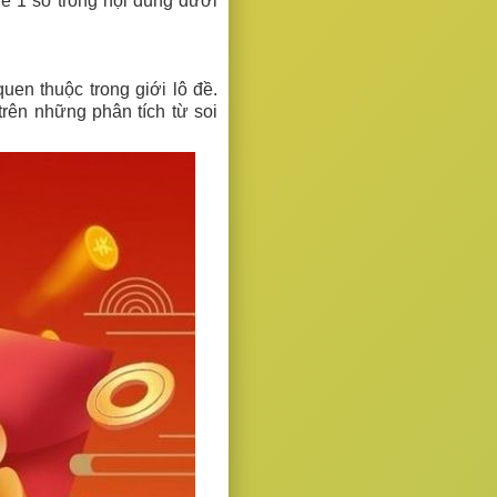
de 1 số trong nội dung dưới
uen thuộc trong giới lô đề.
rên những phân tích từ soi