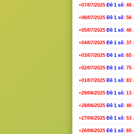
⋆07/07/2025
Đề 1 số
: 4
⋆06/07/2025
Đề 1 số
: 5
⋆05/07/2025
Đề 1 số
: 4
⋆04/07/2025
Đề 1 số
: 3
⋆03/07/2025
Đề 1 số
: 6
⋆02/07/2025
Đề 1 số
: 7
⋆01/07/2025
Đề 1 số
: 8
⋆29/06/2025
Đề 1 số
: 1
⋆28/06/2025
Đề 1 số
: 4
⋆27/06/2025
Đề 1 số
: 5
⋆26/06/2025
Đề 1 số
: 6