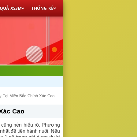
 QUẢ XS3M
THỐNG KÊ
 Tại Miền Bắc Chính Xác Cao
 Xác Cao
o cũng nên hiểu rõ. Phương
nhất để tiến hành nuôi. Nếu