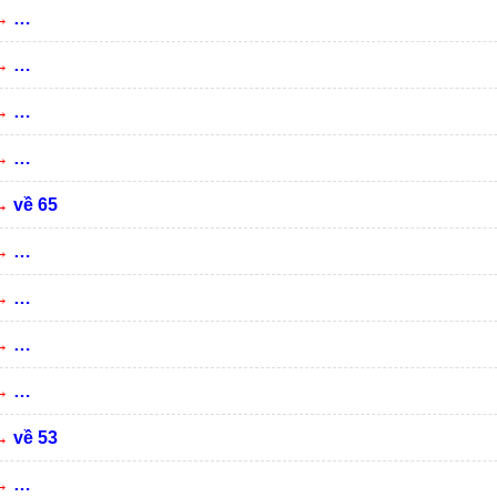
8→
…
6→
…
6→
…
7→
…
5→
về 65
5→
…
3→
…
3→
…
6→
…
3→
về 53
5→
…