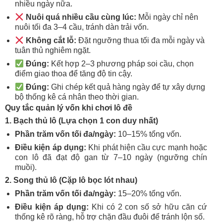
nhiều ngày nữa.
Nuôi quá nhiều cầu cùng lúc:
Mỗi ngày chỉ nên
nuôi tối đa 3–4 cầu, tránh dàn trải vốn.
Không cắt lỗ:
Đặt ngưỡng thua tối đa mỗi ngày và
tuân thủ nghiêm ngặt.
Đúng:
Kết hợp 2–3 phương pháp soi cầu, chọn
điểm giao thoa để tăng độ tin cậy.
Đúng:
Ghi chép kết quả hàng ngày để tự xây dựng
bộ thống kê cá nhân theo thời gian.
Quy tắc quản lý vốn khi chơi lô đề
1. Bạch thủ lô (Lựa chọn 1 con duy nhất)
Phần trăm vốn tối đa/ngày:
10–15% tổng vốn.
Điều kiện áp dụng:
Khi phát hiện cầu cực mạnh hoặc
con lô đã đạt độ gan từ 7–10 ngày (ngưỡng chín
muồi).
2. Song thủ lô (Cặp lô bọc lót nhau)
Phần trăm vốn tối đa/ngày:
15–20% tổng vốn.
Điều kiện áp dụng:
Khi có 2 con số sở hữu căn cứ
thống kê rõ ràng, hỗ trợ chặn đầu đuôi để tránh lộn số.