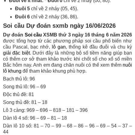
Đuôi về ít nhất:
*
Đuôi 0
chỉ về 2 nháy (00, 80).
Đuôi 5
chỉ về 2 nháy (05, 45).
Đuôi 6
chỉ về 2 nháy (36, 86).
Soi cầu Dự đoán sxmb ngày 16/06/2026
Dự đoán
Soi cầu
XSMB thứ 3 ngày 16 tháng 6 năm 2026
được tổng hợp từ các phương pháp soi cầu phổ biến như
cầu Pascal, bạc nhớ,
lô gan
, thống kê đầu đuôi và chu kỳ
giải đặc biệt
. Dưới đây là những bộ số tiềm năng giúp bạn
có thêm cơ sở tham khảo trước khi chốt số cho xổ số miền
Bắc hôm nay. Anh em đang chăn nuôi có thể xem thêm
nuôi
lô khung
để tham khảo khung phù hợp.
Bạch thủ lô: 96
Song thủ lô: 96 – 69
Độc thủ đề: 81
Song thủ đề: 81 – 18
Lô 3 càng: 969 – 696 – 818 – 181 – 396
Dàn lô 4 số: 96 – 69 – 81 – 18
Dàn lô 10 số: 81 – 70 – 99 – 68 – 86 – 96 – 69 – 54 – 37 –
44