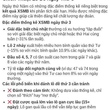
Ngày thứ Năm có những đặc điểm thống kê riêng biệt trong
kết quả XSMB
khi phân tích dài hạn. Hiểu được những đặc
điểm này giúp cải thiện đáng kể chất lượng dự đoán.
Đặc điểm thống kê XSMB ngày thứ 3
Giải đặc biệt chủ nhật
thường có xu hướng “lặp đuôi”
so với giải đặc biệt ngày chủ nhật hoặc thứ Hai cùng
tuần (~31% tần suất).
Lô 2 nháy
xuất hiện nhiều hơn bình quân vào thứ Tư
(~15% so với mức bình quân 10.9% các ngày khác).
Đầu số 4, 5, 7
có tần suất cao hơn trong giải 7 và giải
8 vào các ngày thứ năm.
Tỷ lệ
cặp đối nghịch cùng về
(ví dụ: 47 và 74 trong
cùng một ngày) vào thứ Tư cao hơn 8% so với ngày
thường.
Các lỗi phổ biến khi đánh lô đề thứ 3 cần tránh
Đánh theo cảm tính:
Không dựa vào thống kê, chỉ
chọn số “thích” hay “mơ thấy”.
Đặt cược quá lớn vào lô gan cực lâu (15+
ngày):
Lô gan quá lâu có thể vẫn tiếp tục gan thêm