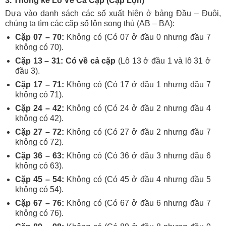
3. Thống kê Lô Về Cả Cặp (Cặp Lộn)
Dựa vào danh sách các số xuất hiện ở bảng Đầu – Đuôi,
chúng ta tìm các cặp số lộn song thủ (AB – BA):
Cặp 07 – 70:
Không có (Có 07 ở đầu 0 nhưng đầu 7
không có 70).
Cặp 13 – 31:
Có về cả cặp
(Lô 13 ở đầu 1 và lô 31 ở
đầu 3).
Cặp 17 – 71:
Không có (Có 17 ở đầu 1 nhưng đầu 7
không có 71).
Cặp 24 – 42:
Không có (Có 24 ở đầu 2 nhưng đầu 4
không có 42).
Cặp 27 – 72:
Không có (Có 27 ở đầu 2 nhưng đầu 7
không có 72).
Cặp 36 – 63:
Không có (Có 36 ở đầu 3 nhưng đầu 6
không có 63).
Cặp 45 – 54:
Không có (Có 45 ở đầu 4 nhưng đầu 5
không có 54).
Cặp 67 – 76:
Không có (Có 67 ở đầu 6 nhưng đầu 7
không có 76).