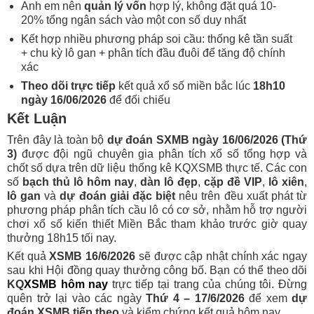
Anh em nên
quản lý vốn
hợp lý, không đặt quá 10-
20% tổng ngân sách vào một con số duy nhất
Kết hợp nhiều phương pháp soi cầu: thống kê tần suất
+ chu kỳ lô gan + phân tích đầu đuôi để tăng độ chính
xác
Theo dõi trực tiếp
kết quả xổ số miền bắc lúc
18h10
ngày 16/06/2026
để đối chiếu
Kết Luận
Trên đây là toàn bộ
dự đoán SXMB ngày 16/06/2026 (Thứ
3)
được đội ngũ chuyên gia phân tích xổ số tổng hợp và
chốt số dựa trên dữ liệu thống kê KQXSMB thực tế. Các con
số
bạch thủ lô hôm nay
,
dàn lô đẹp
,
cặp đề VIP
,
lô xiên
,
lô gan
và
dự đoán giải đặc biệt
nêu trên đều xuất phát từ
phương pháp phân tích cầu lô có cơ sở, nhằm hỗ trợ người
chơi xổ số kiến thiết Miền Bắc tham khảo trước giờ quay
thưởng 18h15 tối nay.
Kết quả
XSMB 16/6/2026
sẽ được cập nhật chính xác ngay
sau khi Hội đồng quay thưởng công bố. Bạn có thể theo dõi
KQ
XSMB hôm nay
trực tiếp tại trang của chúng tôi. Đừng
quên trở lại vào các ngày
Thứ 4 – 17/6/2026
để xem
dự
đoán XSMB tiếp theo
và kiểm chứng kết quả hôm nay.