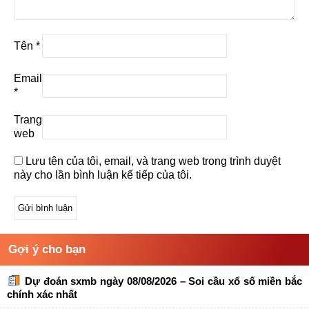
Tên
*
Email
*
Trang
web
Lưu tên của tôi, email, và trang web trong trình duyệt
này cho lần bình luận kế tiếp của tôi.
Gợi ý cho bạn
Dự đoán sxmb ngày 08/08/2026 – Soi cầu xổ số miền bắc
chính xác nhất