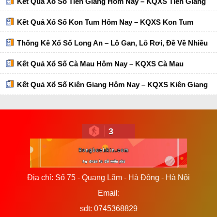
Kết Quả Xổ Số Tiền Giang Hôm Nay – KQXS Tiền Giang
Kết Quả Xổ Số Kon Tum Hôm Nay – KQXS Kon Tum
Thống Kê Xổ Số Long An – Lô Gan, Lô Rơi, Đề Về Nhiều
Kết Quả Xổ Số Cà Mau Hôm Nay – KQXS Cà Mau
Kết Quả Xổ Số Kiên Giang Hôm Nay – KQXS Kiên Giang
3
Địa chỉ: Số 75 - Quang Lãm - Hà Đông - Hà Nội
Email:
sdt: 0745368829