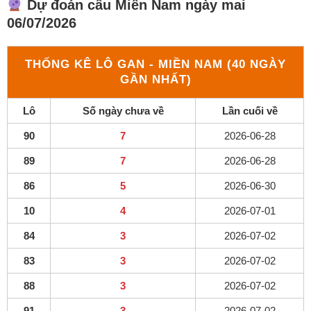
Dự đoán cầu Miền Nam ngày mai
06/07/2026
THỐNG KÊ LÔ GAN - MIỀN NAM (40 NGÀY
GẦN NHẤT)
Lô
Số ngày chưa về
Lần cuối về
90
7
2026-06-28
89
7
2026-06-28
86
5
2026-06-30
10
4
2026-07-01
84
3
2026-07-02
83
3
2026-07-02
88
3
2026-07-02
91
3
2026-07-02