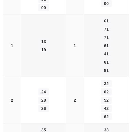
00
00
61
71
71
13
1
1
61
19
41
61
81
32
24
02
2
28
2
52
26
42
62
35
33