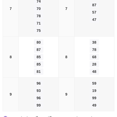
74
87
7
70
7
57
78
47
71
75
80
38
87
78
8
85
8
68
85
28
81
48
96
59
93
19
9
9
96
99
99
49