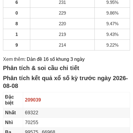
6
231
9.95%
0
229
9.86%
8
220
9.47%
1
219
9.43%
9
214
9.22%
Xem thêm:
Dàn đề 16 số khung 3 ngày
Phân tích & soi cầu chi tiết
Phân tích kết quả xổ số kỳ trước ngày 2026-
08-08
Đặc
209039
biệt
Nhất
69322
Nhì
70255
Ba
99575 66968