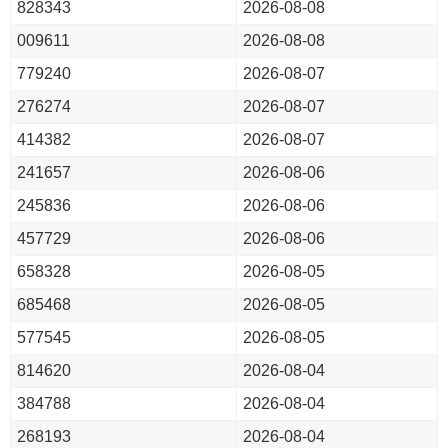
828343
2026-08-08
009611
2026-08-08
779240
2026-08-07
276274
2026-08-07
414382
2026-08-07
241657
2026-08-06
245836
2026-08-06
457729
2026-08-06
658328
2026-08-05
685468
2026-08-05
577545
2026-08-05
814620
2026-08-04
384788
2026-08-04
268193
2026-08-04