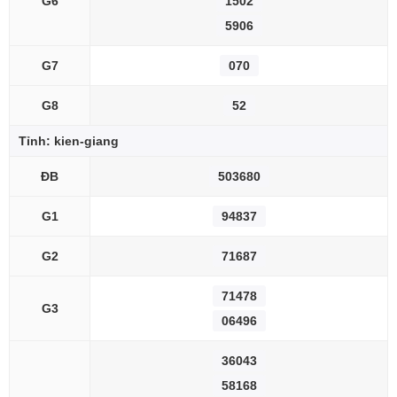
G6
1502
5906
G7
070
G8
52
Tỉnh: kien-giang
ĐB
503680
G1
94837
G2
71687
71478
G3
06496
36043
58168