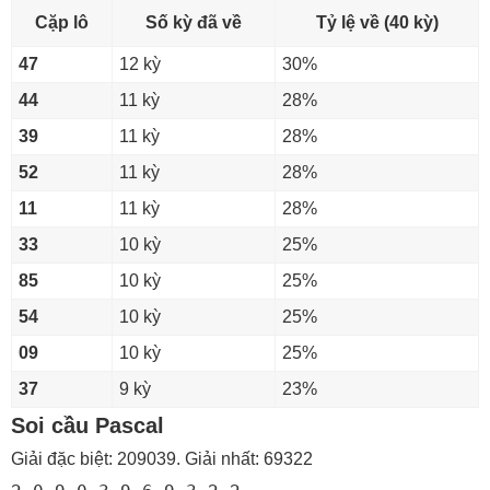
Cặp lô
Số kỳ đã về
Tỷ lệ về (40 kỳ)
47
12 kỳ
30%
44
11 kỳ
28%
39
11 kỳ
28%
52
11 kỳ
28%
11
11 kỳ
28%
33
10 kỳ
25%
85
10 kỳ
25%
54
10 kỳ
25%
09
10 kỳ
25%
37
9 kỳ
23%
Soi cầu Pascal
Giải đặc biệt: 209039. Giải nhất: 69322