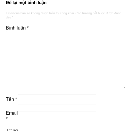
Để lại một bình luận
Email của bạn sẽ không được hiển thị công khai.
Các trường bắt buộc được đánh
dấu
*
Bình luận
*
Tên
*
Email
*
Trang