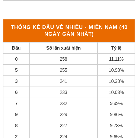
THỐNG KÊ ĐẦU VỀ NHIỀU - MIỀN NAM (40
NGÀY GẦN NHẤT)
Đầu
Số lần xuất hiện
Tỷ lệ
0
258
11.11%
5
255
10.98%
3
241
10.38%
6
233
10.03%
7
232
9.99%
9
229
9.86%
8
227
9.78%
2
224
9.65%