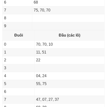
6
68
7
75, 70, 70
8
9
Đuôi
Đầu (các lô)
0
70, 70, 10
1
11, 51
2
22
3
4
04, 24
5
55, 75
6
7
47, 07, 27, 37