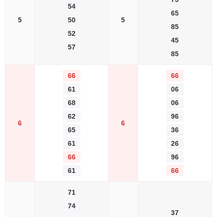
54
65
5
50
5
85
52
45
57
85
66
66
61
06
68
06
62
96
6
6
65
36
61
26
66
96
61
66
71
74
37