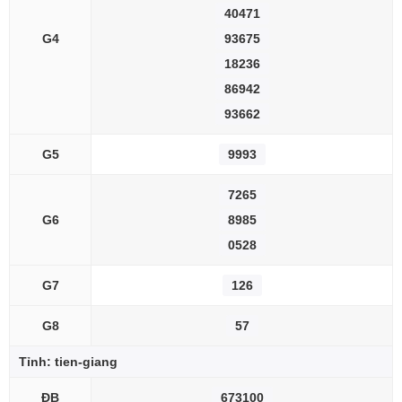
40471
G4
93675
18236
86942
93662
G5
9993
7265
G6
8985
0528
G7
126
G8
57
Tỉnh: tien-giang
ĐB
673100