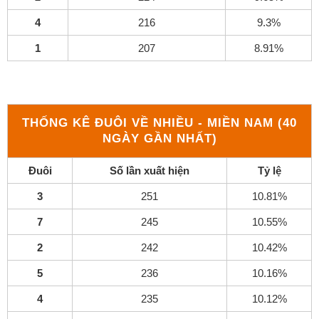
4
216
9.3%
1
207
8.91%
THỐNG KÊ ĐUÔI VỀ NHIỀU - MIỀN NAM (40
NGÀY GẦN NHẤT)
Đuôi
Số lần xuất hiện
Tỷ lệ
3
251
10.81%
7
245
10.55%
2
242
10.42%
5
236
10.16%
4
235
10.12%