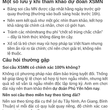
Một số lưu ý khi tham khảo dự đoán XSMN
Bảng soi cầu MN được cập nhật hằng ngày trước giờ
quay thưởng (thường vào buổi sáng hoặc trước 16h).
Nên xem kết quả như một góc nhìn tham khảo, kết hợp
khả năng tài chính cá nhân, chơi có giới hạn.
Tránh các nhóm/trang thu phí “chốt số trúng chắc chắn”
– đây là hình thức không đáng tin cậy.
Xổ số là trò chơi may rủi hợp pháp tại Việt Nam nhưng
tiềm ẩn rủi ro tài chính; chỉ nên chơi giải trí, không nên
lệ thuộc.
Câu hỏi thường gặp
Soi cầu XSMN có chính xác 100% không?
Không có phương pháp nào đảm bảo trúng tuyệt đối. Thống
kê giúp tăng tỷ lệ chọn số hợp lý hơn ngẫu nhiên, nhưng kết
quả xổ số vẫn là ngẫu nhiên độc lập từng kỳ. Anh em chơi
đài này nên tham khảo thêm
dự đoán Phú Yên hôm nay
.
Nên soi cầu theo miền hay theo từng đài?
Nên soi theo từng đài cụ thể (ví dụ Tây Ninh, An Giang, Bình
Thuận) vì mỗi đài có quy luật quay riêng, độ chính xác cao